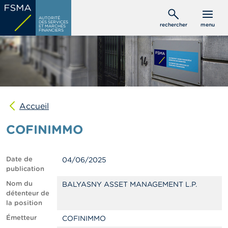
Aller
C
au
AUTORITÉ
o
DES SERVICES
rechercher
menu
ET MARCHÉS
contenu
n
FINANCIERS
s
principal
o
m
m
a
t
e
u
Accueil
r
s
COFINIMMO
P
r
Date de
04/06/2025
o
publication
f
e
Nom du
BALYASNY ASSET MANAGEMENT L.P.
s
détenteur de
s
la position
i
Émetteur
COFINIMMO
o