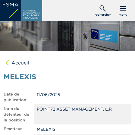
Aller
C
au
AUTORITÉ
o
DES SERVICES
rechercher
menu
ET MARCHÉS
contenu
n
FINANCIERS
s
principal
o
m
m
a
t
e
u
Accueil
r
s
MELEXIS
P
r
Date de
11/06/2025
o
publication
f
e
Nom du
POINT72 ASSET MANAGEMENT, L.P.
s
détenteur de
s
la position
i
Émetteur
MELEXIS
o