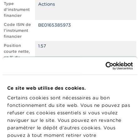
n
Type
Actions
n
d'instrument
e
financier
l
s
Code ISIN de
BE0165385973
l'instrument
financier
L
a
Position
1.57
F
courte nette,
S
en % du
M
capital social
A
émis
Nombre
636003
A
équivalent
c
Ce site web utilise des cookies.
d’instruments
t
Certains cookies sont nécessaires au bon
u
Date de
10/06/2025
a
fonctionnement du site web. Vous ne pouvez pas
position
l
refuser ces cookies essentiels si vous voulez
Changement
i
11/06/2025
naviguer sur le site. Vous pouvez en revanche
de date de
t
é
publication
paramétrer le dépôt d’autres cookies. Vous
s
pouvez à tout moment retirer votre
e