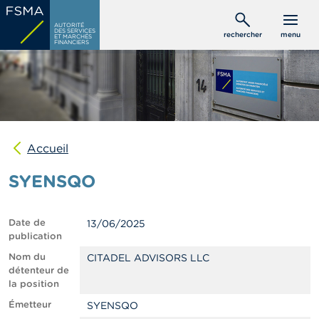
Aller
C
au
AUTORITÉ
o
DES SERVICES
rechercher
menu
ET MARCHÉS
contenu
n
FINANCIERS
s
principal
o
m
m
a
t
e
u
Accueil
r
s
SYENSQO
P
r
Date de
13/06/2025
o
publication
f
e
Nom du
CITADEL ADVISORS LLC
s
détenteur de
s
la position
i
Émetteur
SYENSQO
o