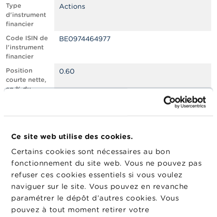
n
Type
Actions
n
d'instrument
e
financier
l
s
Code ISIN de
BE0974464977
l'instrument
financier
L
a
Position
0.60
F
courte nette,
S
en % du
M
capital social
A
émis
Nombre
628066
A
équivalent
c
Ce site web utilise des cookies.
d’instruments
t
Certains cookies sont nécessaires au bon
u
Date de
12/06/2025
a
fonctionnement du site web. Vous ne pouvez pas
position
l
refuser ces cookies essentiels si vous voulez
Changement
i
13/06/2025
naviguer sur le site. Vous pouvez en revanche
de date de
t
é
publication
paramétrer le dépôt d’autres cookies. Vous
s
pouvez à tout moment retirer votre
e