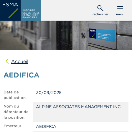
Aller
C
au
AUTORITÉ
o
DES SERVICES
rechercher
menu
ET MARCHÉS
contenu
n
FINANCIERS
s
principal
o
m
m
a
t
e
u
Accueil
r
s
AEDIFICA
P
r
Date de
30/09/2025
o
publication
f
e
Nom du
ALPINE ASSOCIATES MANAGEMENT INC.
s
détenteur de
s
la position
i
Émetteur
AEDIFICA
o