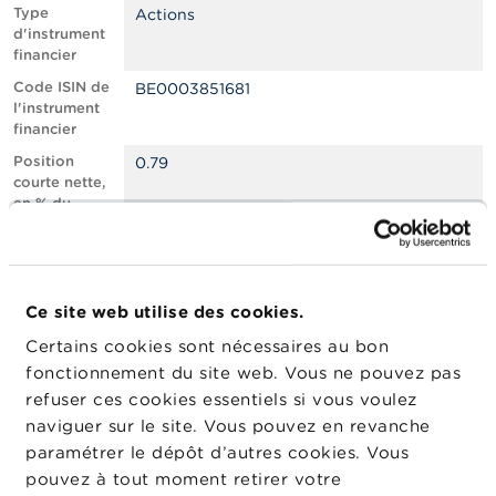
n
Type
Actions
n
d'instrument
e
financier
l
s
Code ISIN de
BE0003851681
l'instrument
financier
L
a
Position
0.79
F
courte nette,
S
en % du
M
capital social
A
émis
Nombre
375663
A
équivalent
c
Ce site web utilise des cookies.
d’instruments
t
Certains cookies sont nécessaires au bon
u
Date de
29/09/2025
a
fonctionnement du site web. Vous ne pouvez pas
position
l
refuser ces cookies essentiels si vous voulez
Changement
i
07/01/2026
naviguer sur le site. Vous pouvez en revanche
de date de
t
é
publication
paramétrer le dépôt d’autres cookies. Vous
s
pouvez à tout moment retirer votre
e