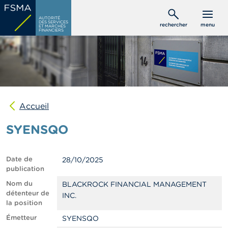
Aller
C
au
AUTORITÉ
o
DES SERVICES
rechercher
menu
ET MARCHÉS
contenu
n
FINANCIERS
s
principal
o
m
m
a
t
e
u
Accueil
r
s
SYENSQO
P
r
Date de
28/10/2025
o
publication
f
e
Nom du
BLACKROCK FINANCIAL MANAGEMENT
s
détenteur de
INC.
s
la position
i
Émetteur
SYENSQO
o