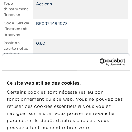
n
Type
Actions
n
d'instrument
e
financier
l
s
Code ISIN de
BE0974464977
l'instrument
financier
L
a
Position
0.60
F
courte nette,
S
en % du
M
capital social
A
émis
Nombre
625168
A
équivalent
c
Ce site web utilise des cookies.
d’instruments
t
Certains cookies sont nécessaires au bon
u
Date de
27/10/2025
a
fonctionnement du site web. Vous ne pouvez pas
position
l
refuser ces cookies essentiels si vous voulez
Changement
i
10/11/2025
naviguer sur le site. Vous pouvez en revanche
de date de
t
é
publication
paramétrer le dépôt d’autres cookies. Vous
s
pouvez à tout moment retirer votre
e