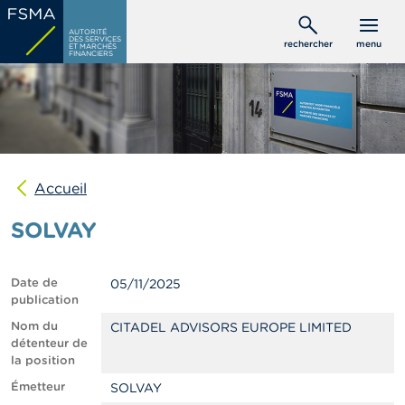
Aller
C
au
AUTORITÉ
o
DES SERVICES
rechercher
menu
ET MARCHÉS
contenu
n
FINANCIERS
s
principal
o
m
m
a
t
e
u
Accueil
r
s
SOLVAY
P
r
Date de
05/11/2025
o
publication
f
e
Nom du
CITADEL ADVISORS EUROPE LIMITED
s
détenteur de
s
la position
i
Émetteur
SOLVAY
o