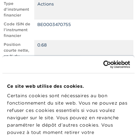
n
Type
Actions
n
d'instrument
e
financier
l
s
Code ISIN de
BE0003470755
l'instrument
financier
L
a
Position
0.68
F
courte nette,
S
en % du
M
capital social
A
émis
Nombre
727174
A
équivalent
c
Ce site web utilise des cookies.
d’instruments
t
Certains cookies sont nécessaires au bon
u
Date de
04/11/2025
a
fonctionnement du site web. Vous ne pouvez pas
position
l
refuser ces cookies essentiels si vous voulez
Changement
i
07/11/2025
naviguer sur le site. Vous pouvez en revanche
de date de
t
é
publication
paramétrer le dépôt d’autres cookies. Vous
s
pouvez à tout moment retirer votre
e