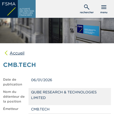
Aller
C
au
AUTORITÉ
o
DES SERVICES
rechercher
menu
ET MARCHÉS
contenu
n
FINANCIERS
s
principal
o
m
m
a
t
e
u
Accueil
r
s
CMB.TECH
P
r
Date de
06/01/2026
o
publication
f
e
Nom du
QUBE RESEARCH & TECHNOLOGIES
s
détenteur de
LIMITED
s
la position
i
Émetteur
CMB.TECH
o