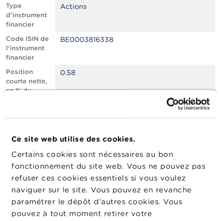
n
Type
Actions
n
d'instrument
e
financier
l
s
Code ISIN de
BE0003816338
l'instrument
financier
L
a
Position
0.58
F
courte nette,
S
en % du
M
capital social
A
émis
Nombre
1848684
A
équivalent
c
Ce site web utilise des cookies.
d’instruments
t
Certains cookies sont nécessaires au bon
u
Date de
05/01/2026
a
fonctionnement du site web. Vous ne pouvez pas
position
l
refuser ces cookies essentiels si vous voulez
Changement
i
09/01/2026
naviguer sur le site. Vous pouvez en revanche
de date de
t
é
publication
paramétrer le dépôt d’autres cookies. Vous
s
pouvez à tout moment retirer votre
e