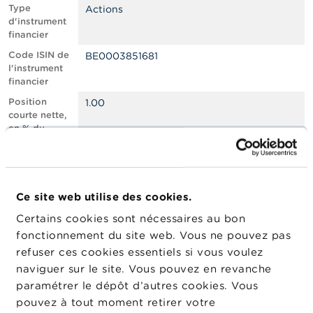
n
Type
Actions
n
d'instrument
e
financier
l
s
Code ISIN de
BE0003851681
l'instrument
financier
L
a
Position
1.00
F
courte nette,
S
en % du
M
capital social
A
émis
Nombre
474200
A
équivalent
c
Ce site web utilise des cookies.
d’instruments
t
Certains cookies sont nécessaires au bon
u
Date de
12/01/2026
a
fonctionnement du site web. Vous ne pouvez pas
position
l
refuser ces cookies essentiels si vous voulez
Changement
i
13/01/2026
naviguer sur le site. Vous pouvez en revanche
de date de
t
é
publication
paramétrer le dépôt d’autres cookies. Vous
s
pouvez à tout moment retirer votre
e