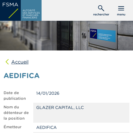
Aller
C
au
AUTORITÉ
o
DES SERVICES
rechercher
menu
ET MARCHÉS
contenu
n
FINANCIERS
s
principal
o
m
m
a
t
e
u
Accueil
r
s
AEDIFICA
P
r
Date de
14/01/2026
o
publication
f
e
Nom du
GLAZER CAPITAL, LLC
s
détenteur de
s
la position
i
Émetteur
AEDIFICA
o