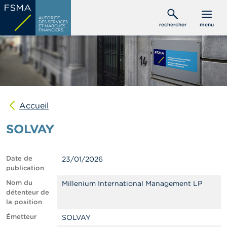
Aller
C
au
AUTORITÉ
o
DES SERVICES
rechercher
menu
ET MARCHÉS
contenu
n
FINANCIERS
s
principal
o
m
m
a
t
e
u
Accueil
r
s
SOLVAY
P
r
Date de
23/01/2026
o
publication
f
e
Nom du
Millenium International Management LP
s
détenteur de
s
la position
i
Émetteur
SOLVAY
o