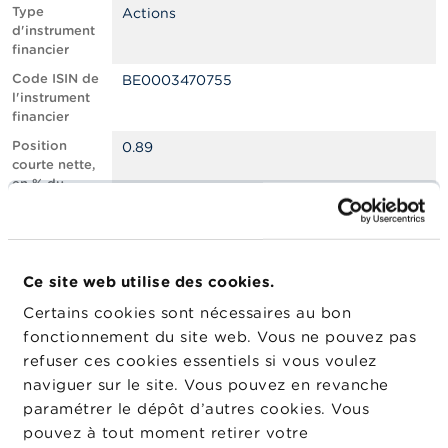
n
Type
Actions
n
d'instrument
e
financier
l
s
Code ISIN de
BE0003470755
l'instrument
financier
L
a
Position
0.89
F
courte nette,
S
en % du
M
capital social
A
émis
Nombre
950539
A
équivalent
c
Ce site web utilise des cookies.
d’instruments
t
Certains cookies sont nécessaires au bon
u
Date de
22/01/2026
a
fonctionnement du site web. Vous ne pouvez pas
position
l
refuser ces cookies essentiels si vous voulez
Changement
i
23/01/2026
naviguer sur le site. Vous pouvez en revanche
de date de
t
é
publication
paramétrer le dépôt d’autres cookies. Vous
s
pouvez à tout moment retirer votre
e