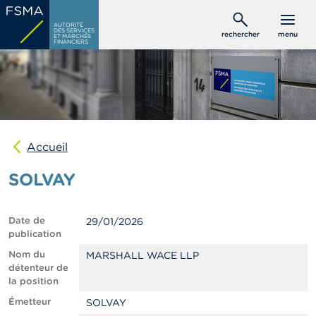
Aller
C
au
AUTORITÉ
o
DES SERVICES
rechercher
menu
ET MARCHÉS
contenu
n
FINANCIERS
s
principal
o
m
m
a
t
e
u
Accueil
r
s
SOLVAY
P
r
Date de
29/01/2026
o
publication
f
e
Nom du
MARSHALL WACE LLP
s
détenteur de
s
la position
i
Émetteur
SOLVAY
o