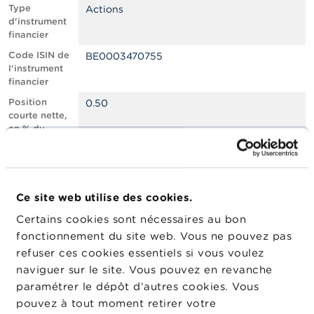
n
Type
Actions
n
d'instrument
e
financier
l
s
Code ISIN de
BE0003470755
l'instrument
financier
L
a
Position
0.50
F
courte nette,
S
en % du
M
capital social
A
émis
Nombre
530064
A
équivalent
c
Ce site web utilise des cookies.
d’instruments
t
Certains cookies sont nécessaires au bon
u
Date de
28/01/2026
a
fonctionnement du site web. Vous ne pouvez pas
position
l
refuser ces cookies essentiels si vous voulez
Changement
i
29/01/2026
naviguer sur le site. Vous pouvez en revanche
de date de
t
é
publication
paramétrer le dépôt d’autres cookies. Vous
s
pouvez à tout moment retirer votre
e