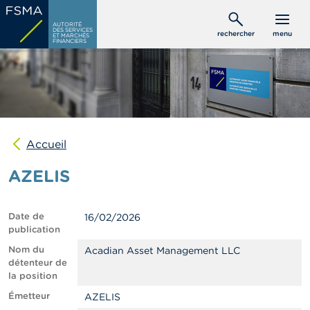
Aller
C
au
AUTORITÉ
o
DES SERVICES
rechercher
menu
ET MARCHÉS
contenu
n
FINANCIERS
s
principal
o
m
m
a
t
e
u
Accueil
r
s
AZELIS
P
r
Date de
16/02/2026
o
publication
f
e
Nom du
Acadian Asset Management LLC
s
détenteur de
s
la position
i
Émetteur
AZELIS
o