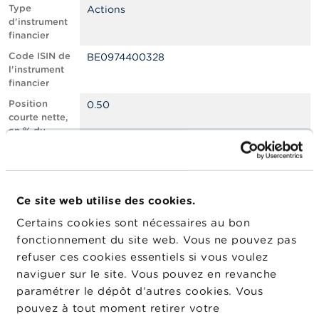
n
Type
Actions
n
d'instrument
e
financier
l
s
Code ISIN de
BE0974400328
l'instrument
financier
L
a
Position
0.50
F
courte nette,
S
en % du
M
capital social
A
émis
Nombre
1243702
A
équivalent
c
Ce site web utilise des cookies.
d’instruments
t
Certains cookies sont nécessaires au bon
u
Date de
12/02/2026
a
fonctionnement du site web. Vous ne pouvez pas
position
l
refuser ces cookies essentiels si vous voulez
Changement
i
04/03/2026
naviguer sur le site. Vous pouvez en revanche
de date de
t
é
publication
paramétrer le dépôt d’autres cookies. Vous
s
pouvez à tout moment retirer votre
e