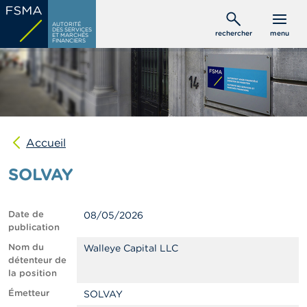
Aller
C
au
AUTORITÉ
o
DES SERVICES
rechercher
menu
ET MARCHÉS
contenu
n
FINANCIERS
s
principal
o
m
m
a
t
e
u
Accueil
r
s
SOLVAY
P
r
Date de
08/05/2026
o
publication
f
e
Nom du
Walleye Capital LLC
s
détenteur de
s
la position
i
Émetteur
SOLVAY
o