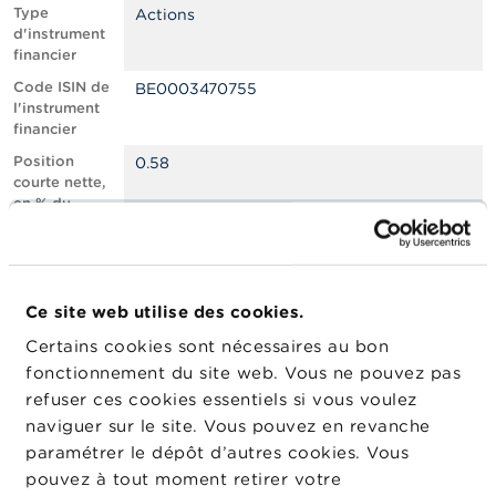
n
Type
Actions
n
d'instrument
e
financier
l
s
Code ISIN de
BE0003470755
l'instrument
financier
L
a
Position
0.58
F
courte nette,
S
en % du
M
capital social
A
émis
Nombre
619192
A
équivalent
c
Ce site web utilise des cookies.
d’instruments
t
Certains cookies sont nécessaires au bon
u
Date de
06/05/2026
a
fonctionnement du site web. Vous ne pouvez pas
position
l
refuser ces cookies essentiels si vous voulez
Changement
i
08/05/2026
naviguer sur le site. Vous pouvez en revanche
de date de
t
é
publication
paramétrer le dépôt d’autres cookies. Vous
s
pouvez à tout moment retirer votre
e