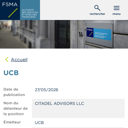
Aller
C
au
AUTORITÉ
o
DES SERVICES
rechercher
menu
ET MARCHÉS
contenu
n
FINANCIERS
s
principal
o
m
m
a
t
e
u
Accueil
r
s
UCB
P
r
Date de
27/05/2026
o
publication
f
e
Nom du
CITADEL ADVISORS LLC
s
détenteur de
s
la position
i
Émetteur
UCB
o