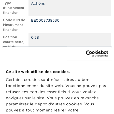
n
Type
Actions
n
d'instrument
e
financier
l
s
Code ISIN de
BE0003739530
l'instrument
financier
L
a
Position
0.58
F
courte nette,
S
en % du
M
capital social
A
émis
Nombre
1137945
A
équivalent
c
Ce site web utilise des cookies.
d’instruments
t
Certains cookies sont nécessaires au bon
u
Date de
26/05/2026
a
fonctionnement du site web. Vous ne pouvez pas
position
l
refuser ces cookies essentiels si vous voulez
Changement
i
01/06/2026
naviguer sur le site. Vous pouvez en revanche
de date de
t
é
publication
paramétrer le dépôt d’autres cookies. Vous
s
pouvez à tout moment retirer votre
e