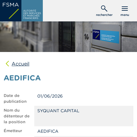
Aller
C
au
AUTORITÉ
o
DES SERVICES
rechercher
menu
ET MARCHÉS
contenu
n
FINANCIERS
s
principal
o
m
m
a
t
e
u
Accueil
r
s
AEDIFICA
P
r
Date de
01/06/2026
o
publication
f
e
Nom du
SYQUANT CAPITAL
s
détenteur de
s
la position
i
Émetteur
AEDIFICA
o