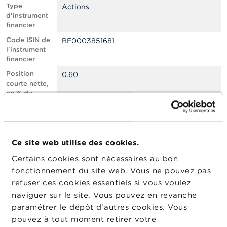
n
Type
Actions
n
d'instrument
e
financier
l
s
Code ISIN de
BE0003851681
l'instrument
financier
L
a
Position
0.60
F
courte nette,
S
en % du
M
capital social
A
émis
Nombre
501073
A
équivalent
c
Ce site web utilise des cookies.
d’instruments
t
Certains cookies sont nécessaires au bon
u
Date de
29/05/2026
a
fonctionnement du site web. Vous ne pouvez pas
position
l
refuser ces cookies essentiels si vous voulez
Changement
i
01/07/2026
naviguer sur le site. Vous pouvez en revanche
de date de
t
é
publication
paramétrer le dépôt d’autres cookies. Vous
s
pouvez à tout moment retirer votre
e