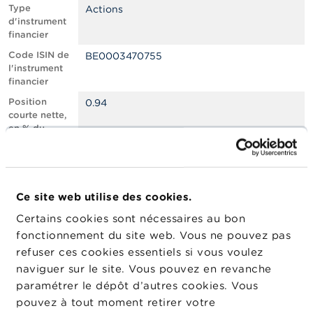
n
Type
Actions
n
d'instrument
e
financier
l
s
Code ISIN de
BE0003470755
l'instrument
financier
L
a
Position
0.94
F
courte nette,
S
en % du
M
capital social
A
émis
Nombre
998418
A
équivalent
c
Ce site web utilise des cookies.
d’instruments
t
Certains cookies sont nécessaires au bon
u
Date de
12/06/2026
a
fonctionnement du site web. Vous ne pouvez pas
position
l
refuser ces cookies essentiels si vous voulez
Changement
i
15/06/2026
naviguer sur le site. Vous pouvez en revanche
de date de
t
é
publication
paramétrer le dépôt d’autres cookies. Vous
s
pouvez à tout moment retirer votre
e