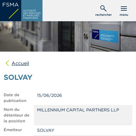
Aller
C
au
AUTORITÉ
o
DES SERVICES
rechercher
menu
ET MARCHÉS
contenu
n
FINANCIERS
s
principal
o
m
m
a
t
e
u
Accueil
r
s
SOLVAY
P
r
Date de
15/06/2026
o
publication
f
e
Nom du
MILLENNIUM CAPITAL PARTNERS LLP
s
détenteur de
s
la position
i
Émetteur
SOLVAY
o