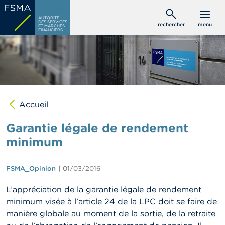
Aller
C
au
AUTORITÉ
o
DES SERVICES
rechercher
menu
ET MARCHÉS
contenu
n
FINANCIERS
s
principal
o
m
m
a
t
e
u
Accueil
r
s
Garantie légale de rendement
minimum
P
r
o
FSMA_Opinion
01/03/2016
f
e
L’appréciation de la garantie légale de rendement
s
s
minimum visée à l’article 24 de la LPC doit se faire de
i
manière globale au moment de la sortie, de la retraite
o