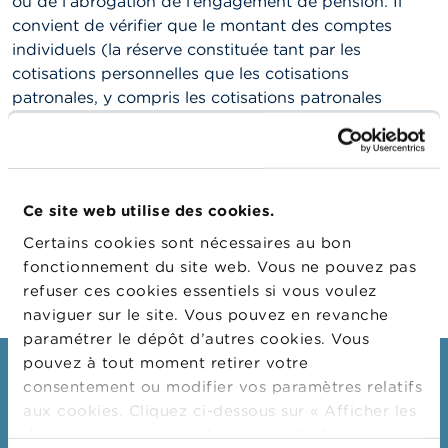
ou de l’abrogation de l’engagement de pension. Il
n
n
convient de vérifier que le montant des comptes
e
individuels (la réserve constituée tant par les
l
cotisations personnelles que les cotisations
s
patronales, y compris les cotisations patronales
versées avant le 1er janvier 2004) est au moins égale
L
a
à la somme des garanties légales sur les contributions
F
patronales et personnelles. Il n’y a donc pas lieu de
S
comparer séparément la réserve constituée par les
M
Ce site web utilise des cookies.
A
cotisations patronales et celle constituée par les
cotisations personnelles avec la garantie
Certains cookies sont nécessaires au bon
A
correspondante.
fonctionnement du site web. Vous ne pouvez pas
c
refuser ces cookies essentiels si vous voulez
t
u
naviguer sur le site. Vous pouvez en revanche
a
paramétrer le dépôt d’autres cookies. Vous
l
pouvez à tout moment retirer votre
i
Consommateurs
t
consentement ou modifier vos paramètres relatifs
é
aux cookies. Cliquez ci-dessous sur « Afficher les
Thèmes
s
détails » pour obtenir davantage d'informations.
e
Mises en garde & sanctions