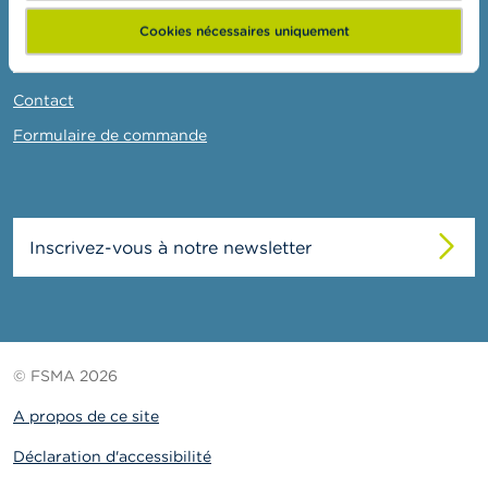
o
n
Actualités et Mises en garde
Cookies nécessaires uniquement
t
a
Liens
c
t
Contact
Formulaire de commande
R
e
c
h
e
Inscrivez-vous à notre newsletter
r
c
h
e
© FSMA 2026
A propos de ce site
Déclaration d'accessibilité