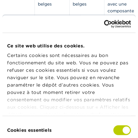
t
belges
belges
avec une
M
composante
i
d’investisseme
s
IDD: NLP -
e
s
Assurances n
e
vie, IDD: OLP 
n
Assurances-vi
Ce site web utilise des cookies.
g
sans
a
Certains cookies sont nécessaires au bon
r
composante
fonctionnement du site web. Vous ne pouvez pas
d
d’investissem
e
refuser ces cookies essentiels si vous voulez
naviguer sur le site. Vous pouvez en revanche
E
paramétrer le dépôt d’autres cookies. Vous
Adresse
Rue
Numéro
Code
Ville
Pays
m
pouvez à tout moment retirer votre
postal
p
consentement ou modifier vos paramètres relatifs
l
Rue du
124B
1180
Uccle
BE
o
aux cookies. Cliquez ci-dessous sur « Afficher les
Château
i
détails » pour obtenir davantage d'informations.
d'Eau
s
La politique en matière de cookies est
Sélection
consultable dans son intégralité
ici
.
Cookies essentiels
du
C
Forme
Forme juridique
Valide depuis