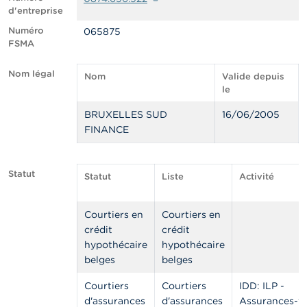
n
d'entreprise
n
e
Numéro
065875
l
FSMA
s
Nom légal
Nom
Valide depuis
L
le
a
F
BRUXELLES SUD
16/06/2005
S
FINANCE
M
A
Statut
Statut
Liste
Activité
A
c
t
u
Courtiers en
Courtiers en
a
crédit
crédit
l
hypothécaire
hypothécaire
i
belges
belges
t
é
Courtiers
Courtiers
IDD: ILP -
s
e
d'assurances
d'assurances
Assurances-vi