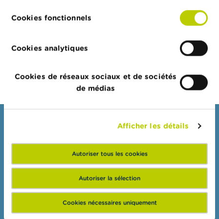
o
consentement
juridique
n
le
t
Cookies fonctionnels
a
Société à responsabilité
16/06/2005
c
limitée
t
Cookies analytiques
Export JSON
R
e
Cookies de réseaux sociaux et de sociétés
c
de médias
h
e
r
c
Consommateurs
Afficher les détails
h
e
Thèmes
Autoriser tous les cookies
Mises en garde & sanctions
Plaintes
Autoriser la sélection
Attention aux fraudes
Cookies nécessaires uniquement
Vérifiez votre fournisseur