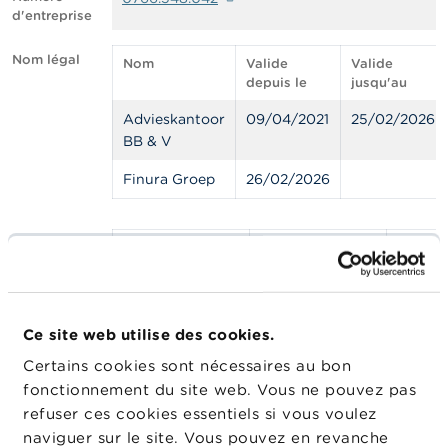
n
d'entreprise
n
e
l
Nom légal
Nom
Valide
Valide
s
depuis le
jusqu'au
Advieskantoor
09/04/2021
25/02/2026
L
a
BB & V
F
S
Finura Groep
26/02/2026
M
A
Statut
Statut
Liste
Activité
A
c
t
Agents liés en
Agents liés en
u
crédit
crédit
a
Ce site web utilise des cookies.
hypothécaire
hypothécaire
l
Certains cookies sont nécessaires au bon
i
belges
belges
t
fonctionnement du site web. Vous ne pouvez pas
é
Agents liés en
Agents liés en
refuser ces cookies essentiels si vous voulez
s
crédit à la
crédit à la
naviguer sur le site. Vous pouvez en revanche
e