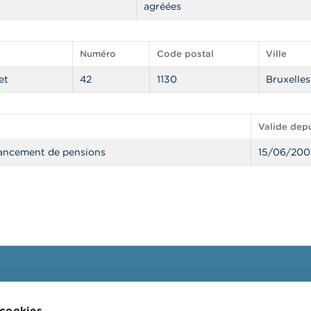
agréées
Numéro
Code postal
Ville
et
42
1130
Bruxelles
Valide depu
ancement de pensions
15/06/200
ssionnels
FSMA
 cookies.