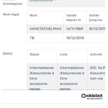
n
d'entreprise
n
e
l
Nom légal
Nom
Valide
Valide
s
depuis le
jusqu'au
VANSTECHELMAN
14/11/1989
18/12/2019
L
a
F
TB
19/12/2019
S
M
A
Statut
Statut
Liste
Activité
A
c
Intermédiaires
Intermédiaires
IDD: NLP -
t
d'assurances à
d'assurances à
Assurance
u
titre
titre
non-vie
a
accessoire
accessoire
l
i
belges
belges
t
é
Agents
Agents
s
auxiliaires en
auxiliaires en
e