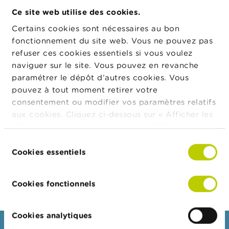
crédit à la
crédit à la
t
Ce site web utilise des cookies.
consommation
consommation
M
i
belges
belges
Certains cookies sont nécessaires au bon
s
fonctionnement du site web. Vous ne pouvez pas
e
s
refuser ces cookies essentiels si vous voulez
Adresse
Rue
Numéro
Code
Ville
e
naviguer sur le site. Vous pouvez en revanche
n
postal
paramétrer le dépôt d’autres cookies. Vous
g
a
Noorderlaan
93-95
2030
Antwerpen
pouvez à tout moment retirer votre
r
consentement ou modifier vos paramètres relatifs
d
aux cookies. Cliquez ci-dessous sur « Afficher les
e
Forme
Forme juridique
Valide depuis le
détails » pour obtenir davantage d'informations.
juridique
La politique en matière de cookies est
E
Société anonyme
24/04/1997
Sélection
m
consultable dans son intégralité
ici
.
Cookies essentiels
du
p
consentement
l
Export JSON
o
Cookies fonctionnels
i
s
Cookies analytiques
C