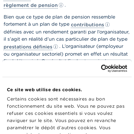
n
.
règlement de pension
n
e
l
Bien que ce type de
plan de pension
ressemble
s
fortement à un plan de type
contributions
définies avec un
rendement
garanti par l’
organisateur
,
L
il s’agit en réalité d’un cas particulier de plan de type
a
. L’
organisateur
(employeur
prestations définies
F
S
ou
organisateur
sectoriel) promet en effet un résultat
M
final déterminé. Ce résultat final est exprimé comme
A
étant la capitalisation (à un
rendement
précisé dans le
règlement de pension
) des
contributions
attribuées à
A
l’affilié.
c
t
Ce site web utilise des cookies.
u
Dans le cadre des plans de pension de type
cash
Certains cookies sont nécessaires au bon
a
balance
, la
est calculée en
réserve acquise
l
fonctionnement du site web. Vous ne pouvez pas
capitalisant les
contributions
attribuées à l’affilié sur la
i
refuser ces cookies essentiels si vous voulez
t
base du
rendement
fixé dans le
règlement de
naviguer sur le site. Vous pouvez en revanche
é
pension
.
s
paramétrer le dépôt d’autres cookies. Vous
e