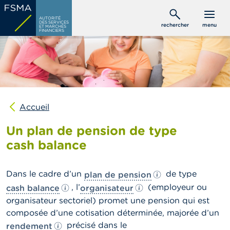
Aller
C
au
AUTORITÉ
o
DES SERVICES
rechercher
menu
ET MARCHÉS
contenu
n
FINANCIERS
s
principal
o
m
m
a
t
e
u
Accueil
r
s
Un plan de pension de type
cash balance
P
r
o
Dans le cadre d’un
de type
plan de pension
f
e
, l’
(employeur ou
cash balance
organisateur
s
organisateur
sectoriel) promet une pension qui est
s
composée d’une cotisation déterminée, majorée d’un
i
o
précisé dans le
rendement