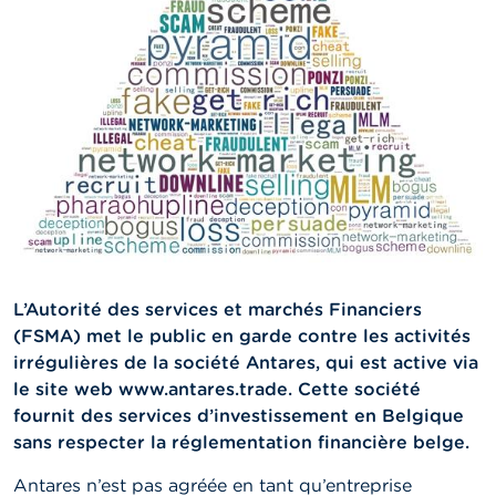
n
n
e
l
s
L
a
F
S
M
A
A
c
L’Autorité des services et marchés Financiers
t
(FSMA) met le public en garde contre les activités
u
irrégulières de la société Antares, qui est active via
a
l
le site web www.antares.trade. Cette société
i
fournit des services d’investissement en Belgique
t
sans respecter la réglementation financière belge.
é
s
Antares n’est pas agréée en tant qu’entreprise
e