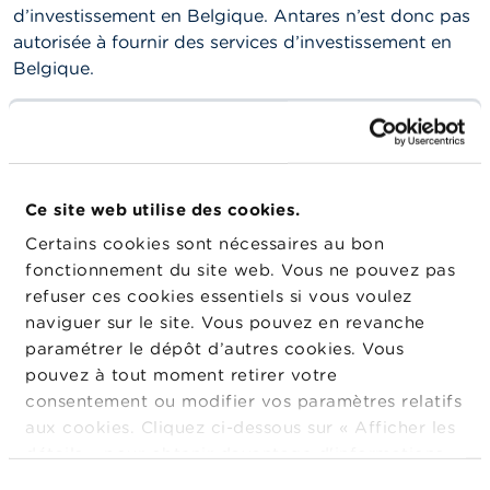
t
d’investissement en Belgique. Antares n’est donc pas
M
autorisée à fournir des services d’investissement en
i
Belgique.
s
e
s
Cela n’empêche toutefois pas cette société de vendre,
e
par internet, des prétendus «
paquets
n
d'investissement
», promettant des
rendements
g
a
irréalistes
.
r
Ce site web utilise des cookies.
d
En outre, le système mis en place par cette société
Certains cookies sont nécessaires au bon
e
présente des caractéristiques d’une
fraude
fonctionnement du site web. Vous ne pouvez pas
pyramidale,
ou à tout le moins, de type Ponzi. Vous
refuser ces cookies essentiels si vous voulez
E
trouverez plus d’information sur ces types de fraude
m
naviguer sur le site. Vous pouvez en revanche
sur
le site web de la FSMA
.
p
paramétrer le dépôt d’autres cookies. Vous
l
pouvez à tout moment retirer votre
o
La FSMA
déconseille dès lors fortement de donner
i
consentement ou modifier vos paramètres relatifs
suite aux offres de services financiers émanant
s
aux cookies. Cliquez ci-dessous sur « Afficher les
d’Antares
et d’effectuer tout versement sur un
détails » pour obtenir davantage d'informations.
numéro de compte bancaire communiqué par cette
C
La politique en matière de cookies est
société.
La FSMA vous rappelle également que
Sélection