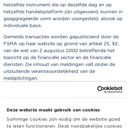
a
hetzelfde instrument die op dezelfde dag en op
r
hetzelfde handelsplatform zijn uitgevoerd, kunnen in
s
c
geaggregeerde vorm worden voorgesteld, alsook op
h
individuele basis.
u
w
Gemelde transacties worden gepubliceerd door de
i
FSMA op haar website op grond van artikel 25, §2,
n
g
van de wet van 2 augustus 2002 betreffende het
e
toezicht op de financiële sector en de financiële
n
diensten. De inhoud van meldingen valt onder de
uitsluitende verantwoordelijkheid van de
J
meldplichtigen.
o
b
s
Om transacties te melden aan de betrokken emittent
en de FSMA moeten meldplichtigen, op grond van
C
artikel 2, §3, uitvoeringsverordening (EU) 2016/523
o
Deze website maakt gebruik van cookies
en Circulaire FSMA_2016_08, de applicatie voor
n
online melding eMT gebruiken. Zij mogen iemand
t
Sommige cookies zijn nodig om de website goed
a
anders mandateren om hun transacties te melden,
te laten functioneren. Deze noodzakelijke cookies