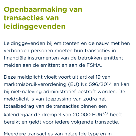
l
e
Openbaarmaking van
n
transacties van
leidinggevenden
O
v
e
r
Leidinggevenden bij emittenten en de nauw met hen
d
verbonden personen moeten hun transacties in
e
financiële instrumenten van de betrokken emittent
F
S
melden aan de emittent en aan de FSMA.
M
A
Deze meldplicht vloeit voort uit artikel 19 van
marktmisbruikverordening (EU) Nr. 596/2014 en kan
N
bij niet-naleving administratief bestraft worden. De
i
meldplicht is van toepassing van zodra het
e
totaalbedrag van de transacties binnen een
u
w
(*)
kalenderjaar de drempel van 20.000 EUR
heeft
s
bereikt en geldt voor iedere volgende transactie.
&
W
a
Meerdere transacties van hetzelfde type en in