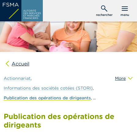
Aller
C
au
AUTORITÉ
o
DES SERVICES
rechercher
menu
ET MARCHÉS
contenu
n
FINANCIERS
s
principal
o
m
m
a
t
e
u
Accueil
r
s
Actionnariat
More
P
Informations
des
sociétés
cotées
(STORI)
r
Publication
des
opérations
de
dirigeants
o
f
e
Publication des opérations de
s
s
dirigeants
i
o