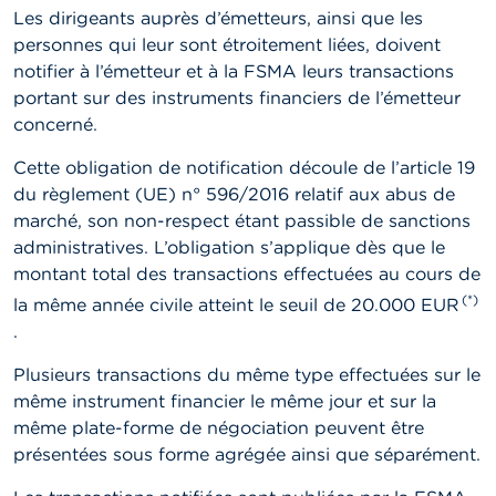
n
Les dirigeants auprès d’émetteurs, ainsi que les
n
e
personnes qui leur sont étroitement liées, doivent
l
notifier à l’émetteur et à la FSMA leurs transactions
s
portant sur des instruments financiers de l’émetteur
concerné.
L
a
Cette obligation de notification découle de l’article 19
F
du règlement (UE) n° 596/2016 relatif aux abus de
S
M
marché, son non-respect étant passible de sanctions
A
administratives. L’obligation s’applique dès que le
montant total des transactions effectuées au cours de
A
(*)
la même année civile atteint le seuil de 20.000 EUR
c
t
.
u
a
Plusieurs transactions du même type effectuées sur le
l
même instrument financier le même jour et sur la
i
t
même plate-forme de négociation peuvent être
é
présentées sous forme agrégée ainsi que séparément.
s
e