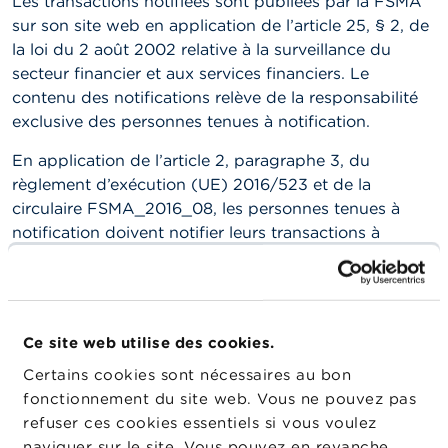
Les transactions notifiées sont publiées par la FSMA
t
sur son site web en application de l’article 25, § 2, de
M
i
la loi du 2 août 2002 relative à la surveillance du
s
secteur financier et aux services financiers. Le
e
contenu des notifications relève de la responsabilité
s
e
exclusive des personnes tenues à notification.
n
g
En application de l’article 2, paragraphe 3, du
a
règlement d’exécution (UE) 2016/523 et de la
r
d
circulaire FSMA_2016_08, les personnes tenues à
e
notification doivent notifier leurs transactions à
l’émetteur concerné et à la FSMA en utilisant
E
l’application de notification en ligne eMT. Elles
m
peuvent mandater une autre personne pour notifier
p
l
leurs transactions, mais restent toujours elles-mêmes
Ce site web utilise des cookies.
o
responsables du respect de leur obligation de
i
Certains cookies sont nécessaires au bon
notification.
s
fonctionnement du site web. Vous ne pouvez pas
Les émetteurs doivent confirmer et transmettre les
refuser ces cookies essentiels si vous voulez
C
notifications à la FSMA par le biais d’eMT. La FSMA
naviguer sur le site. Vous pouvez en revanche