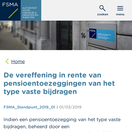
Overslaan
C
AUTORITEIT
en
VOOR
o
FINANCIËLE
zoeken
menu
DIENSTEN EN
naar
n
MARKTEN
s
de
u
inhoud
m
gaan
e
n
t
e
n
Home
De vereffening in rente van
P
r
pensioentoezeggingen van het
o
type vaste bijdragen
f
e
s
s
FSMA_Standpunt_2019_01
01/03/2019
i
o
Indien een pensioentoezegging van het type vaste
n
bijdragen, beheerd door een
e