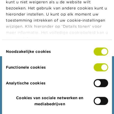
verzekeringsproduct in rente, dan zal de verworven
kunt u niet weigeren als u de website wilt
a
prestatie, op basis van artikel 52 van het KB Leven,
r
bezoeken. Het gebruik van andere cookies kunt u
s
uitsluitend de vorm aannemen van een rente. Artikel
hieronder instellen. U kunt op elk moment uw
c
28, § 1, van de WAP en artikel 19, § 1, van het KB
toestemming intrekken of uw cookie-instellingen
h
WAP zijn in dat geval niet van toepassing omdat er
u
wijzigen. Klik hieronder op ‘Details tonen’ voor
w
geen sprake is van een omvorming van een kapitaal
meer informatie. Het volledige cookiebeleid kan u
i
in een rente.
hier
raadplegen.
n
g
Toestemmingsselectie
e
Noodzakelijke cookies
n
J
Consumenten
Functionele cookies
o
b
Thema's
s
Analytische cookies
Waarschuwingen & sancties
C
Klachten
o
Cookies van sociale netwerken en
n
Let op voor fraude
mediabedrijven
t
Check uw aanbieder
a