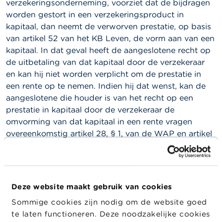
l
verzekeringsonderneming, voorziet dat de bijdragen
e
worden gestort in een verzekeringsproduct in
n
kapitaal, dan neemt de verworven prestatie, op basis
van artikel 52 van het KB Leven, de vorm aan van een
O
kapitaal. In dat geval heeft de aangeslotene recht op
v
e
de uitbetaling van dat kapitaal door de verzekeraar
r
en kan hij niet worden verplicht om de prestatie in
d
een rente op te nemen. Indien hij dat wenst, kan de
e
F
aangeslotene die houder is van het recht op een
S
prestatie in kapitaal door de verzekeraar de
M
omvorming van dat kapitaal in een rente vragen
A
overeenkomstig artikel 28, § 1, van de WAP en artikel
19, § 1, van het KB WAP. Dit heeft tot gevolg dat, als
N
i
het tarief van de verzekeraar niet toelaat het
e
renteniveau te behalen dat uit de toepassing van
u
artikel 19, § 1, van het KB WAP voortvloeit, de
w
Deze website maakt gebruik van cookies
s
inrichter het tekort zal moeten aanvullen.
&
Sommige cookies zijn nodig om de website goed
W
Als de bijdragen daarentegen worden beheerd in een
te laten functioneren. Deze noodzakelijke cookies
a