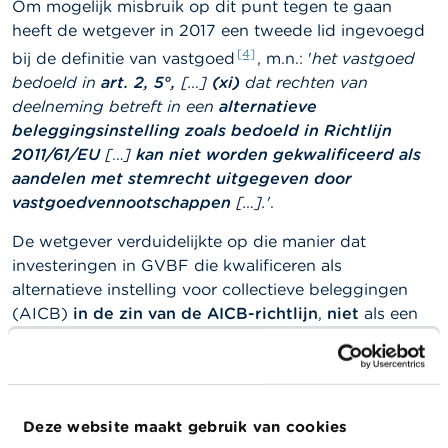
c
Om mogelijk misbruik op dit punt tegen te gaan
t
heeft de wetgever in 2017 een tweede lid ingevoegd
[4]
bij de definitie van vastgoed
, m.n.: '
het vastgoed
Z
bedoeld in
art. 2, 5°,
[…]
(xi)
dat rechten van
o
e
deelneming betreft in een
alternatieve
k
beleggingsinstelling zoals bedoeld in Richtlijn
2011/61/EU
[
…
]
kan niet worden gekwalificeerd als
aandelen met stemrecht uitgegeven door
vastgoedvennootschappen
[…].'
.
De wetgever verduidelijkte op die manier dat
investeringen in GVBF die kwalificeren als
alternatieve instelling voor collectieve beleggingen
(AICB)
in de zin van de AICB-richtlijn
,
niet
als een
investering in een vastgoedvennootschap kunnen
worden beschouwd, zelfs als de GVV meer dan 25 %
in die AICB aanhoudt. De belegging in een AICB is
namelijk in essentie een financiële activiteit en geen
Deze website maakt gebruik van cookies
[5]
operationele activiteit.