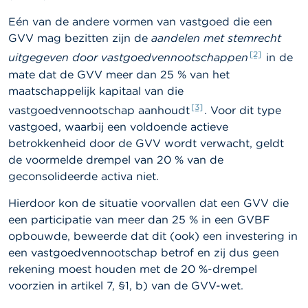
a
r
Eén van de andere vormen van vastgoed die een
s
GVV mag bezitten zijn de
aandelen met stemrecht
c
[2]
h
uitgegeven door vastgoedvennootschappen
in de
u
mate dat de GVV meer dan 25 % van het
w
maatschappelijk kapitaal van die
i
n
[3]
vastgoedvennootschap aanhoudt
. Voor dit type
g
vastgoed, waarbij een voldoende actieve
e
betrokkenheid door de GVV wordt verwacht, geldt
n
de voormelde drempel van 20 % van de
geconsolideerde activa niet.
J
o
b
Hierdoor kon de situatie voorvallen dat een GVV die
s
een participatie van meer dan 25 % in een GVBF
opbouwde, beweerde dat dit (ook) een investering in
C
een vastgoedvennootschap betrof en zij dus geen
o
rekening moest houden met de 20 %-drempel
n
t
voorzien in artikel 7, §1, b) van de GVV-wet.
a