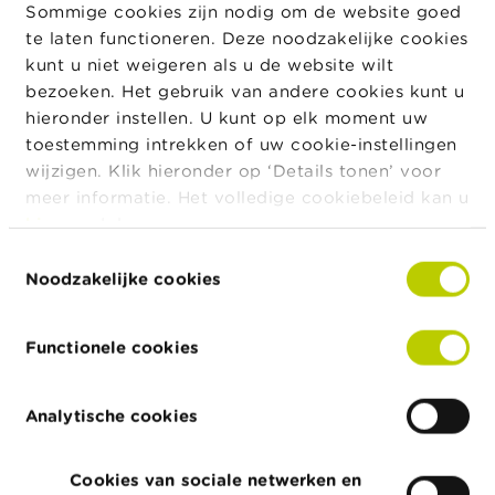
Sommige cookies zijn nodig om de website goed
Er zijn evenwel bepaalde entiteiten die uitdrukkelijk
te laten functioneren. Deze noodzakelijke cookies
kunnen kiezen voor het statuut van GVBF, ook al zijn
kunt u niet weigeren als u de website wilt
zij
geen AICB
in de zin van de AICB-richtlijn, m.n.:
bezoeken. Het gebruik van andere cookies kunt u
hieronder instellen. U kunt op elk moment uw
de beleggingsinstellingen die slechts één
toestemming intrekken of uw cookie-instellingen
deelnemer tellen;
wijzigen. Klik hieronder op ‘Details tonen’ voor
de in artikel 2, lid 3 van Richtlijn 2011/61/EU
meer informatie. Het volledige cookiebeleid kan u
bedoelde entiteiten;
hier
raadplegen.
de AICB's die geen beheervennootschap hebben
Toestemmingsselectie
Noodzakelijke cookies
aangesteld en onder toepassing vallen van artikel
3, lid 1, van Richtlijn 2011/61/EU; en,
de entiteiten die als investeringsvehikel dienen en
Functionele cookies
waarin de aandeelhouders, als collectief, een
dagelijkse beslissingsbevoegdheid of
Analytische cookies
[6]
zeggenschap hebben.
De vraag rees dan ook of de rechten van deelneming
Cookies van sociale netwerken en