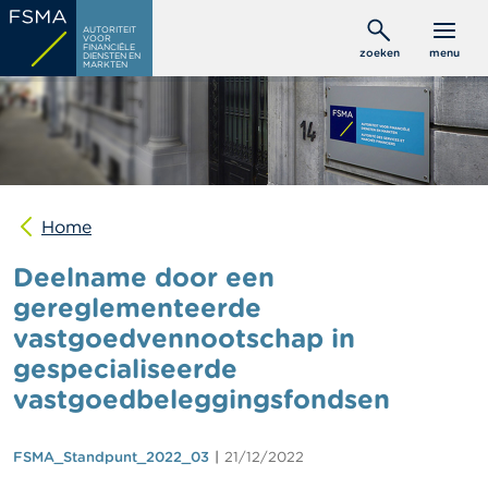
Overslaan
C
AUTORITEIT
en
VOOR
o
FINANCIËLE
zoeken
menu
DIENSTEN EN
naar
n
MARKTEN
s
de
u
inhoud
m
gaan
e
n
t
e
n
Home
Deelname door een
P
r
gereglementeerde
o
vastgoedvennootschap in
f
e
gespecialiseerde
s
s
vastgoedbeleggingsfondsen
i
o
n
FSMA_Standpunt_2022_03
21/12/2022
e