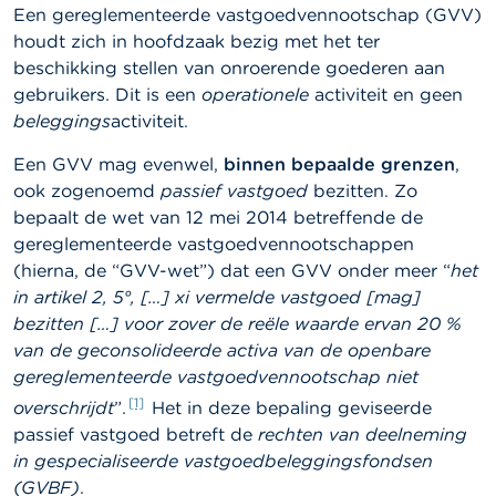
l
Een gereglementeerde vastgoedvennootschap (GVV)
e
houdt zich in hoofdzaak bezig met het ter
n
beschikking stellen van onroerende goederen aan
gebruikers. Dit is een
operationele
activiteit en geen
O
v
beleggings
activiteit.
e
r
Een GVV mag evenwel,
binnen bepaalde grenzen
,
d
ook zogenoemd
passief vastgoed
bezitten. Zo
e
F
bepaalt de wet van 12 mei 2014 betreffende de
S
gereglementeerde vastgoedvennootschappen
M
(hierna, de “GVV-wet”) dat een GVV onder meer “
het
A
in artikel 2, 5°, […] xi vermelde vastgoed [mag]
bezitten […] voor zover de reële waarde ervan 20 %
N
i
van de geconsolideerde activa van de openbare
e
gereglementeerde vastgoedvennootschap niet
u
[1]
w
overschrijdt
”.
Het in deze bepaling geviseerde
s
passief vastgoed betreft de
rechten van deelneming
&
in gespecialiseerde vastgoedbeleggingsfondsen
W
a
(GVBF)
.