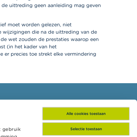
an de uittreding geen aanleiding mag geven
tief moet worden gelezen, niet
e wijzigingen die na de uittreding van de
n de wet zouden de prestaties waarop een
t (in het kader van het
 er precies toe strekt elke vermindering
Schrijf je in voor onze
Alle cookies toestaan
nieuwsbrief
t gebruik
Selectie toestaan
temming