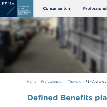
Overslaan
AUTORITEIT
Consumenten
Professione
en
VOOR
FINANCIËLE
DIENSTEN EN
naar
MARKTEN
de
inhoud
gaan
Home
Professionelen
Thema's
FSMA-standp
Defined Benefits pla