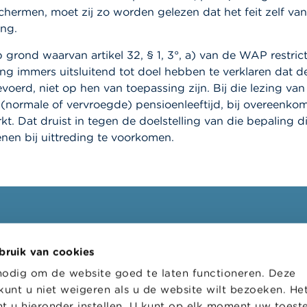
schermen, moet zij zo worden gelezen dat het feit zelf v
ing.
grond waarvan artikel 32, § 1, 3°, a) van de WAP restric
ing immers uitsluitend tot doel hebben te verklaren dat d
erd, niet op hen van toepassing zijn. Bij die lezing va
ormale of vervroegde) pensioenleeftijd, bij overeenkoms
Dat druist in tegen de doelstelling van die bepaling die
nen bij uittreding te voorkomen.
ssionelen
FSMA
bruik van cookies
oepen
Over de FSMA
nodig om de website goed te laten functioneren. Deze
s
Nieuws & Waarschuwingen
kunt u niet weigeren als u de website wilt bezoeken. He
l loket
Links
t u hieronder instellen. U kunt op elk moment uw toes