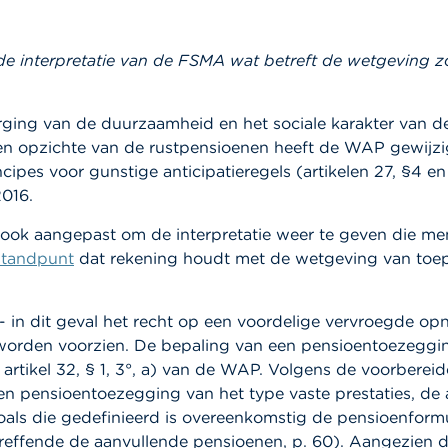
 interpretatie van de FSMA wat betreft de wetgeving zo
ing van de duurzaamheid en het sociale karakter van de
 ten opzichte van de rustpensioenen heeft de WAP gewijz
ncipes voor gunstige anticipatieregels (artikelen 27, §4
2016.
ok aangepast om de interpretatie weer te geven die men
standpunt
dat rekening houdt met de wetgeving van toepas
- in dit geval het recht op een voordelige vervroegde o
worden voorzien. De bepaling van een pensioentoezeggi
n artikel 32, § 1, 3°, a) van de WAP. Volgens de voorbe
 een pensioentoezegging van het type vaste prestaties, d
zoals die gedefinieerd is overeenkomstig de pensioenform
effende de aanvullende pensioenen, p. 60). Aangezien d