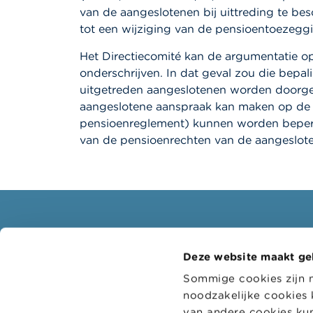
van de aangeslotenen bij uittreding te be
tot een wijziging van de pensioentoezegg
Het Directiecomité kan de argumentatie op 
onderschrijven. In dat geval zou die bepal
uitgetreden aangeslotenen worden doorgevo
aangeslotene aanspraak kan maken op de (n
pensioenreglement) kunnen worden beperkt. 
van de pensioenrechten van de aangeslote
Consumenten
Profe
Deze website maakt ge
Thema's
Doelgr
Sommige cookies zijn 
Waarschuwingen & sancties
Thema'
noodzakelijke cookies 
Klachten
Digitaa
van andere cookies kun