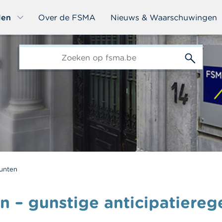
len
Over de FSMA
Nieuws & Waarschuwingen
edit-
s
unten
n – gunstige anticipatiereg