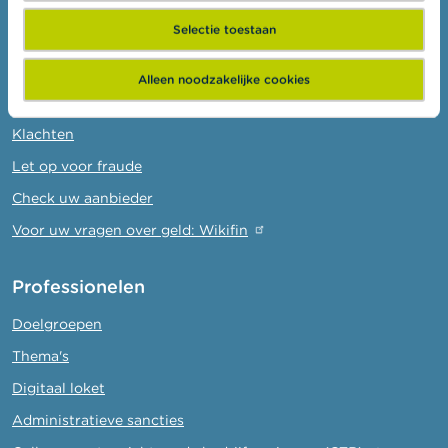
Consumenten
Selectie toestaan
Thema's
Alleen noodzakelijke cookies
Waarschuwingen & sancties
Klachten
Let op voor fraude
Check uw aanbieder
Voor uw vragen over geld: Wikifin
Professionelen
Doelgroepen
Thema's
Digitaal loket
Administratieve sancties