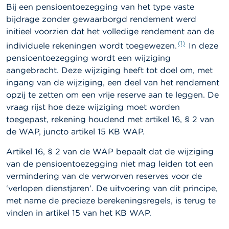
l
Bij een pensioentoezegging van het type vaste
e
bijdrage zonder gewaarborgd rendement werd
n
initieel voorzien dat het volledige rendement aan de
O
(1)
individuele rekeningen wordt toegewezen.
In deze
v
pensioentoezegging wordt een wijziging
e
aangebracht. Deze wijziging heeft tot doel om, met
r
d
ingang van de wijziging, een deel van het rendement
e
opzij te zetten om een vrije reserve aan te leggen. De
F
vraag rijst hoe deze wijziging moet worden
S
M
toegepast, rekening houdend met artikel 16, § 2 van
A
de WAP, juncto artikel 15 KB WAP.
N
Artikel 16, § 2 van de WAP bepaalt dat de wijziging
i
van de pensioentoezegging niet mag leiden tot een
e
vermindering van de verworven reserves voor de
u
w
‘verlopen dienstjaren’. De uitvoering van dit principe,
s
met name de precieze berekeningsregels, is terug te
&
vinden in artikel 15 van het KB WAP.
W
a