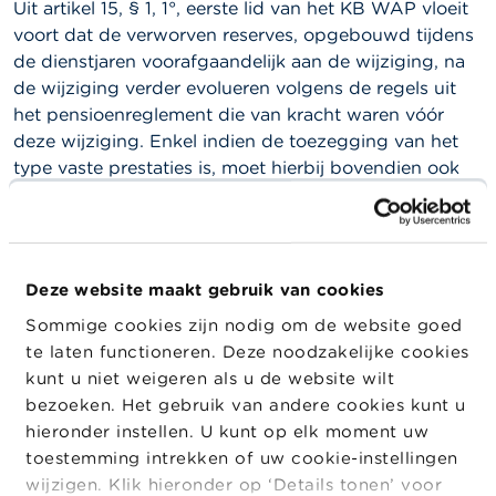
Uit artikel 15, § 1, 1°, eerste lid van het KB WAP vloeit
a
r
voort dat de verworven reserves, opgebouwd tijdens
s
de dienstjaren voorafgaandelijk aan de wijziging, na
c
de wijziging verder evolueren volgens de regels uit
h
u
het pensioenreglement die van kracht waren vóór
w
deze wijziging. Enkel indien de toezegging van het
i
type vaste prestaties is, moet hierbij bovendien ook
n
g
rekening worden gehouden met artikel 15, § 1, 1°,
e
tweede lid van het KB WAP (het zogenaamde
n
dynamisch beheer).
J
Deze website maakt gebruik van cookies
De FSMA is van oordeel dat het toepassingsgebied
o
van artikel 15 van het KB WAP niet beperkt kan
b
Sommige cookies zijn nodig om de website goed
s
worden tot de pensioentoezeggingen van het type
te laten functioneren. Deze noodzakelijke cookies
vaste prestaties. Zij meent dat dit artikel betrekking
kunt u niet weigeren als u de website wilt
C
heeft op iedere wijziging van een
bezoeken. Het gebruik van andere cookies kunt u
o
pensioentoezegging die een effect heeft op de
hieronder instellen. U kunt op elk moment uw
n
evolutie van de verworven reserves, ongeacht het
t
toestemming intrekken of uw cookie-instellingen
a
type van pensioentoezegging.
wijzigen. Klik hieronder op ‘Details tonen’ voor