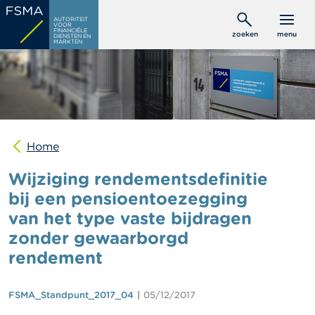
Overslaan
C
AUTORITEIT
en
VOOR
o
FINANCIËLE
zoeken
menu
DIENSTEN EN
naar
n
MARKTEN
s
de
u
inhoud
m
gaan
e
n
t
e
n
Home
Wijziging rendementsdefinitie
P
r
bij een pensioentoezegging
o
van het type vaste bijdragen
f
e
zonder gewaarborgd
s
s
rendement
i
o
n
FSMA_Standpunt_2017_04
05/12/2017
e