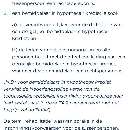
a
tussenpersoon een rechtspersoon is.
r
een bemiddelaar in hypothecair krediet, alsook
s
c
h
a) de verantwoordelijken voor de distributie van
u
een dergelijke bemiddelaar in hypothecair
w
krediet; en
i
n
b) de leden van het bestuursorgaan en alle
g
e
personen belast met de effectieve leiding van een
n
dergelijke bemiddelaar in hypothecair krediet,
wanneer deze bemiddelaar een rechtspersoon is.
J
o
(
N.B.: voor bemiddelaars in hypothecair krediet
b
verwijst de Nederlandstalige versie van de
s
toepasselijke wettelijke inschrijvingsvoorwaarde naar
‘eerherstel’, wat in deze FAQ overeenstemt met het
C
o
begrip ‘rehabilitatie’
).
n
t
De term ‘rehabilitatie’ waarvan sprake in de
a
inschrijvingsvoorwaarden voor de tussenpersonen,