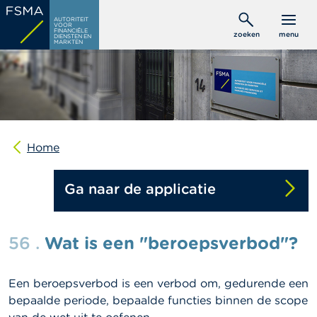
Overslaan
C
AUTORITEIT
en
VOOR
o
FINANCIËLE
zoeken
menu
DIENSTEN EN
naar
n
MARKTEN
s
de
u
inhoud
m
gaan
e
n
t
e
n
Home
P
Ga naar de applicatie
r
o
f
e
56 .
Wat is een "beroepsverbod"?
s
s
i
o
Een beroepsverbod is een verbod om, gedurende een
n
bepaalde periode, bepaalde functies binnen de scope
e