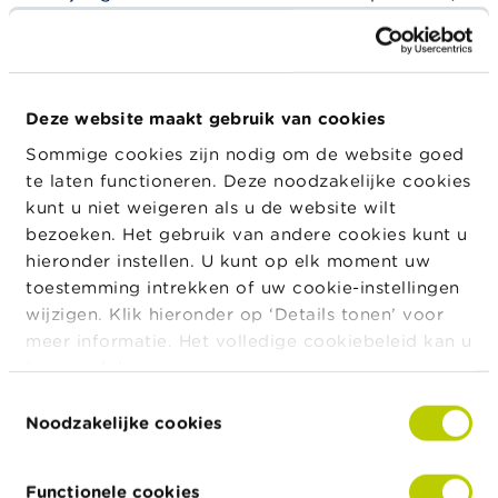
c
moet, in het licht van de gewijzigde
t
faillissementsregeling, ruim worden geïnterpreteerd.
Z
Voor de vanaf 1 september 2023 uitgesproken
o
e
vonnissen van faillietverklaring bepaalt het
Deze website maakt gebruik van cookies
k
faillissementsrecht namelijk dat de kwijtschelding
Sommige cookies zijn nodig om de website goed
automatisch verkregen wordt bij de sluiting van het
te laten functioneren. Deze noodzakelijke cookies
faillissement wanneer de gefailleerde een natuurlijk
kunt u niet weigeren als u de website wilt
persoon is. Daarentegen staat het verkrijgen van
bezoeken. Het gebruik van andere cookies kunt u
rehabilitatie in de zin van de faillissementswetgeving
hieronder instellen. U kunt op elk moment uw
uitsluitend open voor failliet verklaarde personen die
toestemming intrekken of uw cookie-instellingen
géén kwijtschelding hebben verkregen. Voor een
wijzigen. Klik hieronder op ‘Details tonen’ voor
gefailleerde die reeds de automatische kwijtschelding
meer informatie. Het volledige cookiebeleid kan u
geniet, is het immers logischerwijs overbodig om
hier
raadplegen.
bijkomend nog een “formele” rehabilitatie in de zin
Toestemmingsselectie
van het faillissementsrecht te verkrijgen.
Noodzakelijke cookies
Om die reden is de FSMA van oordeel dat de term
‘rehabilitatie’ in voornoemde
Functionele cookies