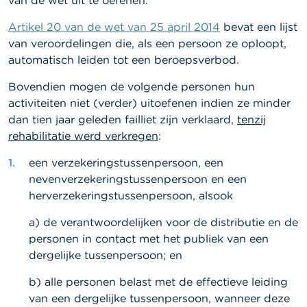
van de wet uit te oefenen.
l
e
n
Artikel 20 van de wet van 25 april 2014
bevat een lijst
van veroordelingen die, als een persoon ze oploopt,
O
automatisch leiden tot een beroepsverbod.
v
e
Bovendien mogen de volgende personen hun
r
activiteiten niet (verder) uitoefenen indien ze minder
d
dan tien jaar geleden failliet zijn verklaard,
tenzij
e
F
rehabilitatie werd verkregen
:
S
M
een verzekeringstussenpersoon, een
A
nevenverzekeringstussenpersoon en een
herverzekeringstussenpersoon, alsook
N
i
a) de verantwoordelijken voor de distributie en de
e
personen in contact met het publiek van een
u
w
dergelijke tussenpersoon; en
s
&
b) alle personen belast met de effectieve leiding
W
van een dergelijke tussenpersoon, wanneer deze
a