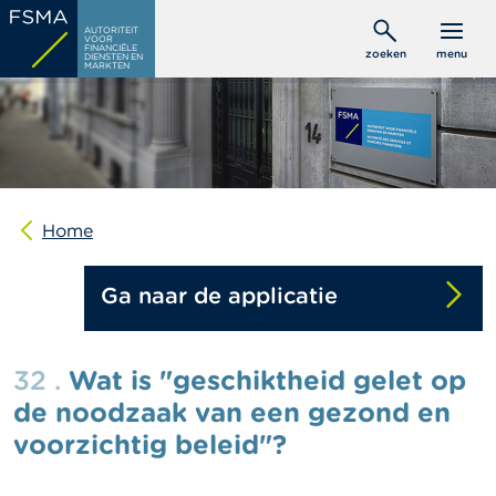
Overslaan
C
AUTORITEIT
en
VOOR
o
FINANCIËLE
zoeken
menu
DIENSTEN EN
naar
n
MARKTEN
s
de
u
inhoud
m
gaan
e
n
t
e
n
Home
P
Ga naar de applicatie
r
o
f
e
32 .
Wat is "geschiktheid gelet op
s
s
de noodzaak van een gezond en
i
voorzichtig beleid"?
o
n
e