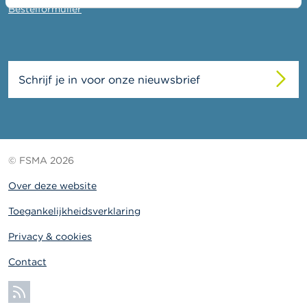
c
Bestelformulier
t
Z
o
e
Schrijf je in voor onze nieuwsbrief
k
© FSMA 2026
Over deze website
Toegankelijkheidsverklaring
Privacy & cookies
Contact
Abonneer