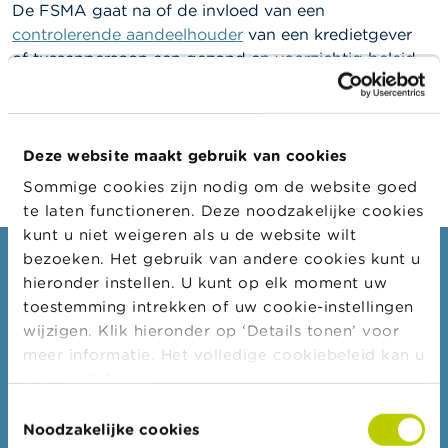
l
De FSMA gaat na of de invloed van een
e
controlerende aandeelhouder
van een kredietgever
n
of tussenpersoon een gezond en voorzichtig beleid
kan in de weg staan. De controle hierop gebeurt
O
v
onder meer aan de hand van een
vragenlijst
die voor
e
iedere controlerende aandeelhouder moet worden
r
ingevuld.
Deze website maakt gebruik van cookies
d
e
Sommige cookies zijn nodig om de website goed
F
te laten functioneren. Deze noodzakelijke cookies
S
M
kunt u niet weigeren als u de website wilt
A
bezoeken. Het gebruik van andere cookies kunt u
Consumenten
hieronder instellen. U kunt op elk moment uw
N
Thema's
toestemming intrekken of uw cookie-instellingen
i
wijzigen. Klik hieronder op ‘Details tonen’ voor
e
Waarschuwingen & sancties
u
meer informatie. Het volledige cookiebeleid kan u
w
Klachten
hier
raadplegen.
s
Let op voor fraude
&
Toestemmingsselectie
W
Noodzakelijke cookies
Check uw aanbieder
a