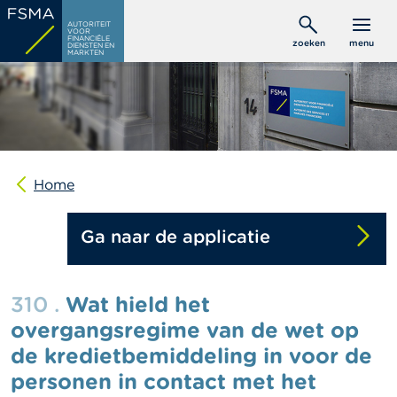
Overslaan
C
AUTORITEIT
en
VOOR
o
FINANCIËLE
zoeken
menu
DIENSTEN EN
naar
n
MARKTEN
s
de
u
inhoud
m
gaan
e
n
t
e
n
Home
P
Ga naar de applicatie
r
o
f
e
310 .
Wat hield het
s
s
overgangsregime van de wet op
i
de kredietbemiddeling in voor de
o
n
personen in contact met het
e