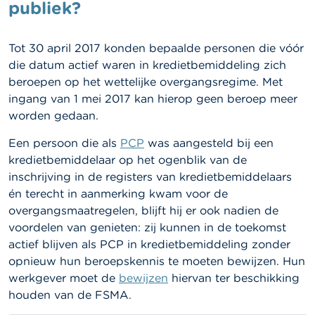
l
publiek?
e
n
Tot 30 april 2017 konden bepaalde personen die vóór
O
die datum actief waren in kredietbemiddeling zich
v
beroepen op het wettelijke overgangsregime. Met
e
ingang van 1 mei 2017 kan hierop geen beroep meer
r
d
worden gedaan.
e
F
Een persoon die als
PCP
was aangesteld bij een
S
kredietbemiddelaar op het ogenblik van de
M
A
inschrijving in de registers van kredietbemiddelaars
én terecht in aanmerking kwam voor de
N
overgangsmaatregelen, blijft hij er ook nadien de
i
voordelen van genieten: zij kunnen in de toekomst
e
actief blijven als PCP in kredietbemiddeling zonder
u
w
opnieuw hun beroepskennis te moeten bewijzen. Hun
s
werkgever moet de
bewijzen
hiervan ter beschikking
&
houden van de FSMA.
W
a