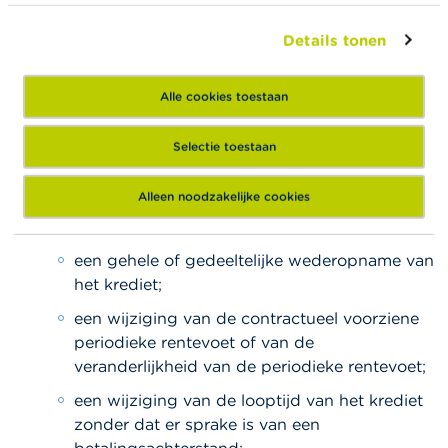
kredietovereenkomst voor zover deze wijziging
economisch gezien tot een gelijkaardige situatie
Details tonen
leidt als bij het “voorstellen”, “aanbieden” of
“afsluiten” van een nieuwe kredietovereenkomst.
Alle cookies toestaan
Dat laatste is volgens de FSMA met name het
geval bij:
Selectie toestaan
een vervanging van de wijze van
terugbetaling, zoals de overgang van vaste
Alleen noodzakelijke cookies
kapitaalaflossing naar vaste maandaflossing
of omgekeerd;
een gehele of gedeeltelijke wederopname van
het krediet;
een wijziging van de contractueel voorziene
periodieke rentevoet of van de
veranderlijkheid van de periodieke rentevoet;
een wijziging van de looptijd van het krediet
zonder dat er sprake is van een