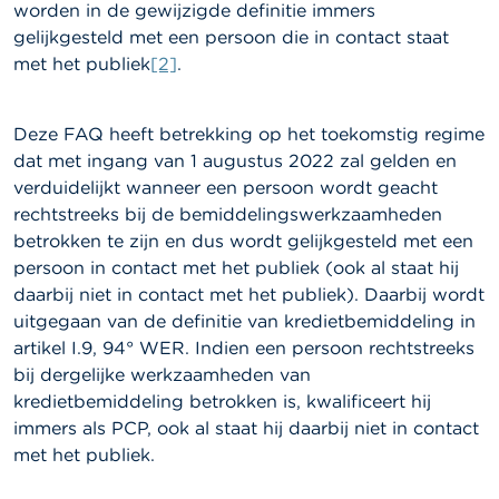
worden in de gewijzigde definitie immers
a
r
gelijkgesteld met een persoon die in contact staat
s
met het publiek
[2]
.
c
h
u
w
Deze FAQ heeft betrekking op het toekomstig regime
i
dat met ingang van 1 augustus 2022 zal gelden en
n
verduidelijkt wanneer een persoon wordt geacht
g
e
rechtstreeks bij de bemiddelingswerkzaamheden
n
betrokken te zijn en dus wordt gelijkgesteld met een
persoon in contact met het publiek (ook al staat hij
J
daarbij niet in contact met het publiek). Daarbij wordt
o
uitgegaan van de definitie van kredietbemiddeling in
b
s
artikel I.9, 94° WER. Indien een persoon rechtstreeks
bij dergelijke werkzaamheden van
C
kredietbemiddeling betrokken is, kwalificeert hij
o
immers als PCP, ook al staat hij daarbij niet in contact
n
met het publiek.
t
a