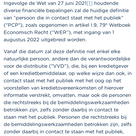
l
Ingevolge de Wet van 27 juni 2021
[1]
houdende
e
diverse financiële bepalingen
zal de huidige definitie
n
van “persoon die in contact staat met het publiek”
("PCP"), zoals opgenomen in artikel I.9, 79° Wetboek
O
v
Economisch Recht (“WER”), met ingang van 1
e
augustus 2022 uitgebreid worden.
r
d
Vanaf die datum zal deze definitie niet enkel elke
e
natuurlijke persoon, andere dan de verantwoordelijke
F
S
voor de distributie ("VVD"), die, bij een kredietgever
M
of een kredietbemiddelaar, op welke wijze dan ook, in
A
contact staat met het publiek met het oog op het
voorstellen van kredietovereenkomsten of hierover
N
informatie verstrekt, omvatten, maar ook de personen
i
e
die rechtstreeks bij de bemiddelingswerkzaamheden
u
betrokken zijn, zelfs zonder daarbij in contact te
w
staan met het publiek. Personen die rechtstreeks bij
s
&
de bemiddelingswerkzaamheden betrokken zijn, zelfs
W
zonder daarbij in contact te staan met het publiek,
a