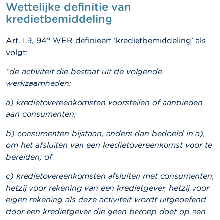
c
Wettelijke definitie van
t
kredietbemiddeling
Z
Art. I.9, 94° WER definieert ‘kredietbemiddeling’ als
o
e
volgt:
k
“de activiteit die bestaat uit de volgende
werkzaamheden:
a) kredietovereenkomsten voorstellen of aanbieden
aan consumenten;
b) consumenten bijstaan, anders dan bedoeld in a),
om het afsluiten van een kredietovereenkomst voor te
bereiden; of
c) kredietovereenkomsten afsluiten met consumenten,
hetzij voor rekening van een kredietgever, hetzij voor
eigen rekening als deze activiteit wordt uitgeoefend
door een kredietgever die geen beroep doet op een