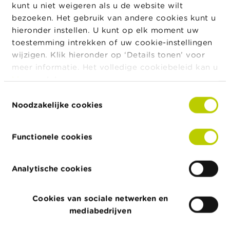
kunt u niet weigeren als u de website wilt
opsomming is dus niet exhaustief.
bezoeken. Het gebruik van andere cookies kunt u
hieronder instellen. U kunt op elk moment uw
Worden beschouwd als PCP
toestemming intrekken of uw cookie-instellingen
De persoon die de kredietnemer voorstelt om een
wijzigen. Klik hieronder op ‘Details tonen’ voor
kredietovereenkomst af te sluiten;
meer informatie. Het volledige cookiebeleid kan u
hier
raadplegen.
De persoon die de kredietnemer begeleidt bij het
invullen van een kredietaanvraag;
Toestemmingsselectie
Noodzakelijke cookies
De persoon die de eigenlijke kredietbeslissing
neemt en dus beslist om al dan niet een
kredietaanbod te doen;
Functionele cookies
De persoon die de beslissing van een
automatisch kredietproces verifieert en daarbij
Analytische cookies
een afwijkende kredietbeslissing kan nemen;
De persoon die op vragen van klanten antwoordt
Cookies van sociale netwerken en
en de aanvragen behandelt die betrekking
mediabedrijven
hebben op een wijziging van de bestaand