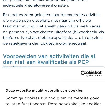
individuele kredietovereenkomsten.
Er moet worden gekeken naar de concrete activiteit
die de persoon uitoefent, niet naar zijn officiële
taakomschrijving. Het speelt geen rol via welk kanaal
de persoon zijn activiteiten uitoefent (bijvoorbeeld via
telefoon, live chat, mobiele applicatie, … ). In die zin is
de regelgeving dan ook technologieneutraal.
Voorbeelden van
activiteiten die al
dan niet een kwalificatie als PCP
impliceren
Hieronder volgen een aantal concrete voorbeelden
van activiteiten die kunnen voorkomen tijdens het
kredietproces. De activiteiten die een kwalificatie als
Deze website maakt gebruik van cookies
PCP impliceren werden aangeduid. Deze opsomming
Sommige cookies zijn nodig om de website goed
geldt als voorbeeld om te illustreren welke activiteiten
te laten functioneren. Deze noodzakelijke cookies
minstens deze kwalificatie tot gevolg hebben. De