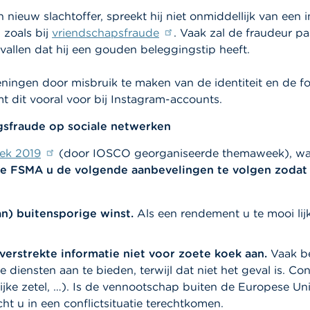
 nieuw slachtoffer, spreekt hij niet onmiddellijk van een 
 zoals bij
vriendschapsfraude
. Vaak zal de fraudeur pa
allen dat hij een gouden beleggingstip heeft.
ingen door misbruik te maken van de identiteit en de fot
t dit vooral voor bij Instagram-accounts.
gsfraude op sociale netwerken
ek 2019
(door IOSCO georganiseerde themaweek), waa
e FSMA u de volgende aanbevelingen te volgen zodat u
n) buitensporige winst.
Als een rendement u te mooi lijk
rstrekte informatie niet voor zoete koek aan.
Vaak b
diensten aan te bieden, terwijl dat niet het geval is. Co
jke zetel, …). Is de vennootschap buiten de Europese Un
t u in een conflictsituatie terechtkomen.