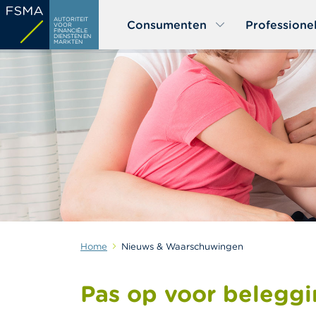
Overslaan
AUTORITEIT
Consumenten
Professione
en
VOOR
FINANCIËLE
DIENSTEN EN
naar
MARKTEN
de
inhoud
gaan
Home
Nieuws & Waarschuwingen
Pas op voor beleggi