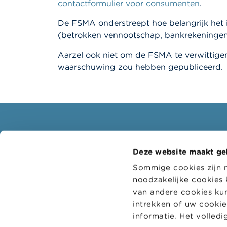
contactformulier voor consumenten
.
De FSMA onderstreept hoe belangrijk het
(betrokken vennootschap, bankrekeningen 
Aarzel ook niet om de FSMA te verwittig
waarschuwing zou hebben gepubliceerd.
Consumenten
Profe
Deze website maakt ge
Thema's
Doelgr
Sommige cookies zijn 
Waarschuwingen & sancties
Thema'
noodzakelijke cookies 
Klachten
Digitaa
van andere cookies kun
intrekken of uw cookie-
Let op voor fraude
Adminis
informatie. Het volled
Check uw aanbieder
College