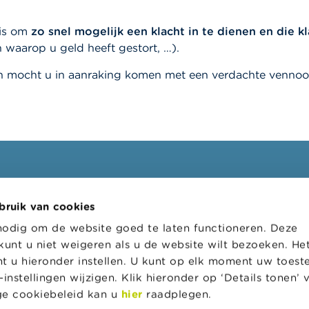
 is om
zo snel mogelijk een klacht in te dienen en die 
waarop u geld heeft gestort, …).
en mocht u in aanraking komen met een verdachte venn
ssionelen
FSMA
bruik van cookies
oepen
Over de FSMA
nodig om de website goed te laten functioneren. Deze
s
Nieuws & Waarschuwingen
kunt u niet weigeren als u de website wilt bezoeken. He
l loket
Links
t u hieronder instellen. U kunt op elk moment uw toes
instellingen wijzigen. Klik hieronder op ‘Details tonen’
tratieve sancties
Contact
ige cookiebeleid kan u
hier
raadplegen.
 van toezicht op de
Bestelformulier