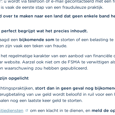
’
: u wordt via telefoon of e-mail gecontacteerd met een 
is vaak de eerste stap van een frauduleuze praktijk.
ld over te maken naar een land dat geen enkele band h
 perfect begrijpt wat het precies inhoudt.
raagd een
bijkomende som
te storten of een belasting t
n zijn vaak een teken van fraude.
het regelmatige karakter van een aanbod van financiële 
r website. Aarzel ook niet om de FSMA te verwittigen al
n waarschuwing zou hebben gepubliceerd.
zijn opgelicht
ichtingspraktijken,
stort dan in geen geval nog bijkom
terugbetaling van uw geld wordt beloofd in ruil voor een l
alen nog een laatste keer geld te storten.
itiediensten
om een klacht in te dienen, en
meld de op