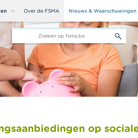
len
Over de FSMA
Nieuws & Waarschuwingen
edit-
s
ngsaanbiedingen op social