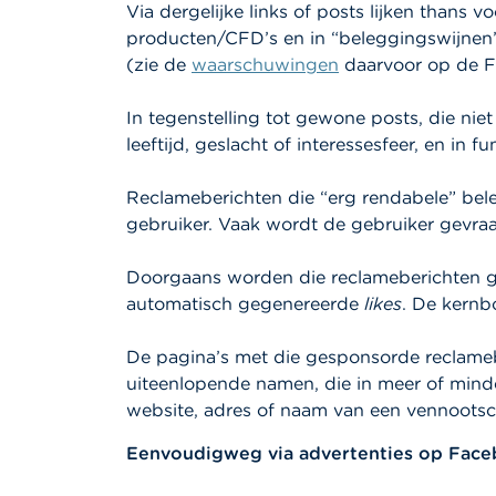
Via dergelijke links of posts lijken thans
producten/CFD’s en in “beleggingswijne
(zie de
waarschuwingen
daarvoor op de F
In tegenstelling tot gewone posts, die nie
leeftijd, geslacht of interessesfeer, en i
Reclameberichten die “erg rendabele” bel
gebruiker. Vaak wordt de gebruiker gevra
Doorgaans worden die reclameberichten ge
automatisch gegenereerde
likes
. De kernbo
De pagina’s met die gesponsorde reclameb
uiteenlopende namen, die in meer of mind
website, adres of naam van een vennoots
Eenvoudigweg via advertenties op Fac