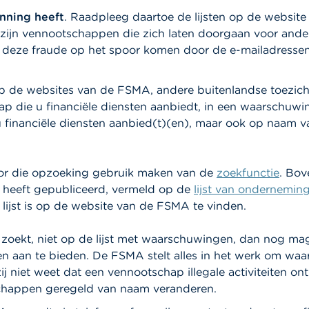
nning heeft
. Raadpleeg daartoe de lijsten op de websi
 zijn vennootschappen die zich laten doorgaan voor ande
 deze fraude op het spoor komen door de e-mailadresse
p de websites van de FSMA, andere buitenlandse toezic
p die u financiële diensten aanbiedt, in een waarschuw
 financiële diensten aanbied(t)(en), maar ook op naam 
or die opzoeking gebruik maken van de
zoekfunctie
. Bov
heeft gepubliceerd, vermeld op de
lijst van onderneming
 lijst is op de website van de FSMA te vinden.
 zoekt, niet op de lijst met waarschuwingen, dan nog mag
en aan te bieden. De FSMA stelt alles in het werk om waa
ij niet weet dat een vennootschap illegale activiteiten o
chappen geregeld van naam veranderen.