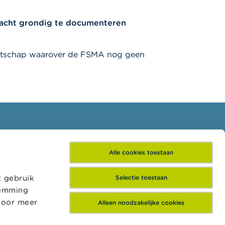
klacht grondig te documenteren
ootschap waarover de FSMA nog geen
Schrijf je in voor onze
Alle cookies toestaan
nieuwsbrief
t gebruik
Selectie toestaan
temming
 voor meer
Alleen noodzakelijke cookies