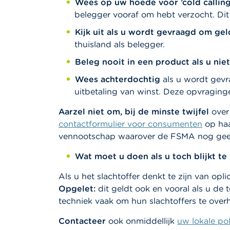
Wees op uw hoede voor ’cold calling
belegger vooraf om hebt verzocht. Dit 
Kijk uit als u wordt gevraagd om ge
thuisland als belegger.
Beleg nooit in een product als u niet
Wees achterdochtig
als u wordt gev
uitbetaling van winst. Deze opvraginge
Aarzel niet om, bij de minste twijfel
over 
contactformulier voor consumenten
op haa
vennootschap waarover de FSMA nog gee
Wat moet u doen als u toch blijkt te 
Als u het slachtoffer denkt te zijn van opl
Opgelet:
dit geldt ook en vooral als u de 
techniek vaak om hun slachtoffers te overh
Contacteer
ook onmiddellijk
uw lokale pol