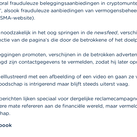
 vooral frauduleuze beleggingsaanbiedingen in cryptomunten
n”, alsook frauduleuze aanbiedingen van vermogensbeh
SMA-website).
t noodzakelijk in het oog springen in de
newsfeed
, versch
n functie van de pagina’s die door de betrokkene of het do
eggingen promoten, verschijnen in de betrokken adverten
agd zijn contactgegevens te vermelden, zodat hij later 
ïllustreerd met een afbeelding of een video en gaan ze
odschap is intrigerend maar blijft steeds uiterst vaag.
erichten lijken speciaal voor dergelijke reclamecampagn
ere mate refereren aan de financiële wereld, maar verm
chap.
ebook