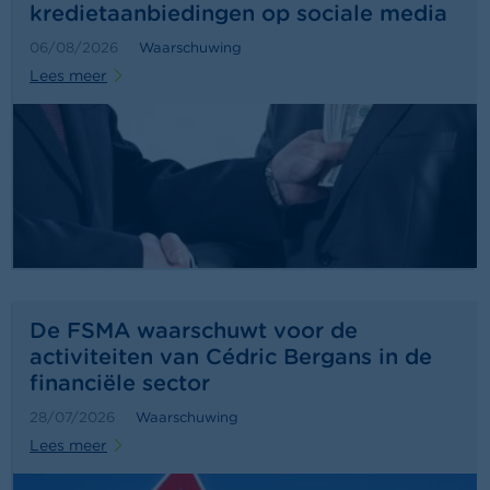
c
kredietaanbiedingen op sociale media
t
06/08/2026
Waarschuwing
Z
Lees meer
o
e
k
De FSMA waarschuwt voor de
activiteiten van Cédric Bergans in de
financiële sector
28/07/2026
Waarschuwing
Lees meer