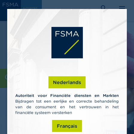
Overslaan
C
AUTORITEIT
en
VOOR
o
FINANCIËLE
zoeken
menu
DIENSTEN EN
naar
n
MARKTEN
s
de
u
inhoud
m
gaan
e
n
t
e
n
P
Consumenten
r
Nederlands
o
f
Autoriteit voor Financiële diensten en Markten
e
Bijdragen tot een eerlijke en correcte behandeling
s
van de consument en het vertrouwen in het
s
i
financiële systeem versterken
o
n
Français
e