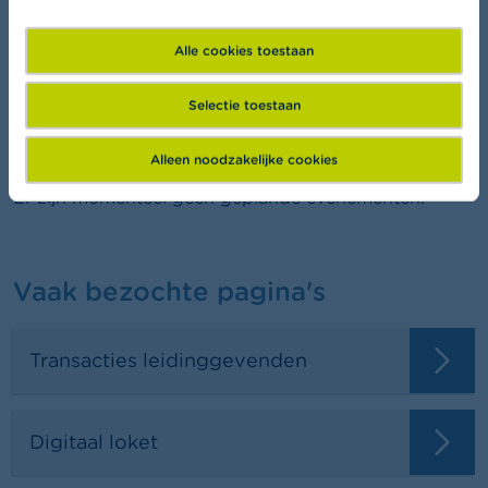
FSMA Academy
Wil je meer leren over financiën?
Alle cookies toestaan
Selectie toestaan
Agenda
Alleen noodzakelijke cookies
Er zijn momenteel geen geplande evenementen.
Vaak bezochte pagina's
Transacties leidinggevenden
Digitaal loket