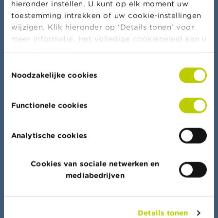
hieronder instellen. U kunt op elk moment uw
toestemming intrekken of uw cookie-instellingen
Meer nieuws & waarschuwingen
wijzigen. Klik hieronder op ‘Details tonen’ voor
meer informatie. Het volledige cookiebeleid kan u
hier
raadplegen.
Toestemmingsselectie
Bankierseed
Noodzakelijke cookies
Functionele cookies
Dataportaal
Analytische cookies
Vind snel uw weg in alle lijsten, documenten en
data
Cookies van sociale netwerken en
mediabedrijven
Details tonen