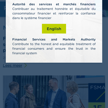
l
Autorité des services et marchés financiers
e
Professionelen
n
Contribuer au traitement honnète et équitable du
consommateur financier et reinforcer la confiance
dans le système financier
O
v
Nieuws & Waarschuwingen
English
e
r
FSMA publiceert jaarverslag 2025 en
d
Financial Services and Markets Authority
e
schetst pistes voor de derde
Contribute to the honest and equitable treatment of
F
financial consumers and ensure the trust in the
pensioenpijler
S
financial system
M
29/06/2026
Persbericht
A
Lees meer
N
i
e
u
w
s
&
W
a