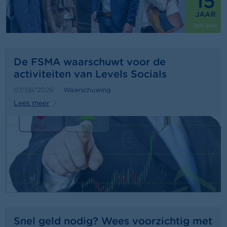
a
r
s
c
h
u
w
De FSMA waarschuwt voor de
i
activiteiten van Levels Socials
n
g
07/08/2026
Waarschuwing
e
Lees meer
n
J
o
b
s
C
o
n
t
a
Snel geld nodig? Wees voorzichtig met