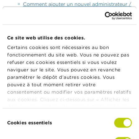
Comment ajouter un nouvel administrateur /
supprimer un administrateur ?
Comment ajouter un nouveau dirigeant
effectif / supprimer un dirigeant effectif ?
Ce site web utilise des cookies.
Comment ajouter un responsable anti-
Certains cookies sont nécessaires au bon
blanchiment ?
fonctionnement du site web. Vous ne pouvez pas
Comment modifier mon entreprise
refuser ces cookies essentiels si vous voulez
(réglementée) responsable (agent (lié) en
naviguer sur le site. Vous pouvez en revanche
services bancaires et d'investissement et en
paramétrer le dépôt d’autres cookies. Vous
intermédiation en crédit)?
pouvez à tout moment retirer votre
Comment modifier mon entreprise
consentement ou modifier vos paramètres relatifs
responsable (sous-agent)?
aux cookies. Cliquez ci-dessous sur « Afficher les
détails » pour obtenir davantage d'informations.
Comment modifier ma liste de prêteurs
La politique en matière de cookies est
(agent à titre accessoire),
Sélection
consultable dans son intégralité
ici
.
Cookies essentiels
du
Comment ajouter/supprimer mes entreprises
consentement
d’assurances ?