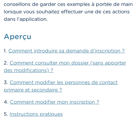
n
conseillons de garder ces exemples à portée de main
n
lorsque vous souhaitez effectuer une de ces actions
e
l
dans l’application.
s
Aperçu
L
a
F
1.
Comment introduire sa demande d'inscription ?
S
M
2.
Comment consulter mon dossier (sans apporter
A
des modifications) ?
A
3.
Comment modifier les personnes de contact
c
primaire et secondaire ?
t
u
4.
Comment modifier mon inscription ?
a
l
5.
Instructions pratiques
i
t
é
s
e