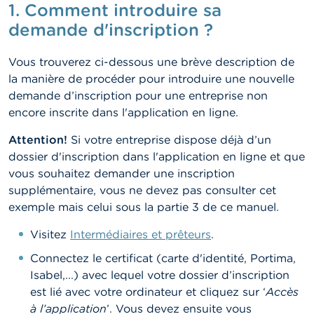
1. Comment introduire sa
t
M
demande d'inscription ?
i
s
e
Vous trouverez ci-dessous une brève description de
s
la manière de procéder pour introduire une nouvelle
e
demande d’inscription pour une entreprise non
n
g
encore inscrite dans l'application en ligne.
a
r
Attention!
Si votre entreprise dispose déjà d’un
d
dossier d'inscription dans l'application en ligne et que
e
vous souhaitez demander une inscription
supplémentaire, vous ne devez pas consulter cet
E
m
exemple mais celui sous la partie 3 de ce manuel.
p
l
Visitez
Intermédiaires et prêteurs
.
o
i
Connectez le certificat (carte d'identité, Portima,
s
Isabel,...) avec lequel votre dossier d’inscription
est lié avec votre ordinateur et cliquez sur ‘
Accès
C
à l’application
’. Vous devez ensuite vous