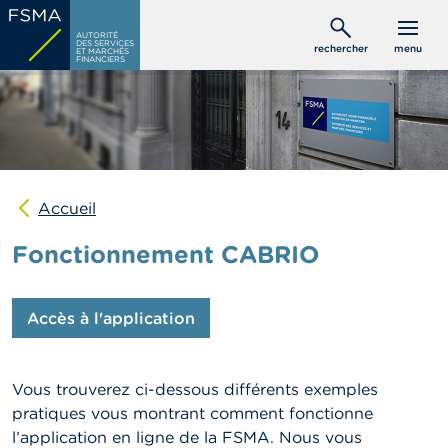
Aller
C
au
AUTORITÉ
o
DES SERVICES
rechercher
menu
ET MARCHÉS
contenu
n
FINANCIERS
s
principal
o
m
m
a
t
e
u
Accueil
r
s
Fonctionnement CABRIO
P
r
Accès à l'application
o
f
e
s
Vous trouverez ci-dessous différents exemples
s
pratiques vous montrant comment fonctionne
i
o
l’application en ligne de la FSMA. Nous vous