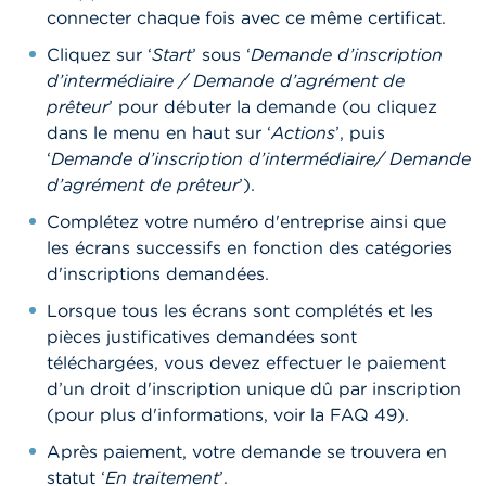
o
connecter chaque fois avec ce même certificat.
n
t
Cliquez sur ‘
Start
’ sous ‘
Demande d’inscription
a
c
d’intermédiaire / Demande d’agrément de
t
prêteur
’ pour débuter la demande (ou cliquez
dans le menu en haut sur ‘
Actions
’, puis
R
‘
Demande d’inscription d’intermédiaire/ Demande
e
d’agrément de prêteur
’).
c
h
Complétez votre numéro d'entreprise ainsi que
e
r
les écrans successifs en fonction des catégories
c
d'inscriptions demandées.
h
e
Lorsque tous les écrans sont complétés et les
pièces justificatives demandées sont
téléchargées, vous devez effectuer le paiement
d’un droit d'inscription unique dû par inscription
(pour plus d'informations, voir la FAQ 49).
Après paiement, votre demande se trouvera en
statut ‘
En traitement
’.