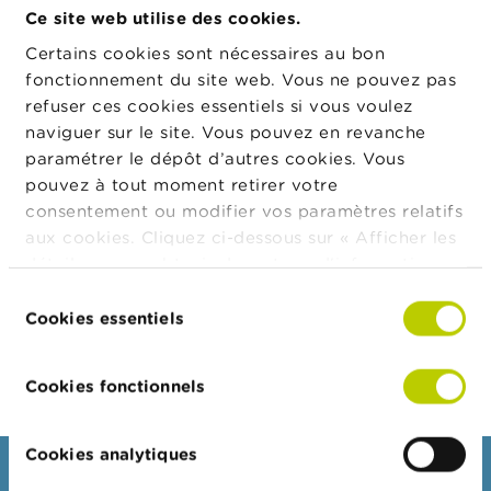
t
d'intermédiation;
Ce site web utilise des cookies.
M
dans votre publicité;
i
Certains cookies sont nécessaires au bon
s
fonctionnement du site web. Vous ne pouvez pas
au client sur papier ou sur un support durable,
e
refuser ces cookies essentiels si vous voulez
s
préalablement à la conclusion d’un contrat
e
naviguer sur le site. Vous pouvez en revanche
d’assurance et, si nécessaire, à l'occasion de sa
n
paramétrer le dépôt d’autres cookies. Vous
modification ou de son renouvellement.
g
pouvez à tout moment retirer votre
a
Comment je peux vérifier qu'un intermédiaire est
r
consentement ou modifier vos paramètres relatifs
d
inscrit ?
aux cookies. Cliquez ci-dessous sur « Afficher les
e
détails » pour obtenir davantage d'informations.
Par type d'intermédiaire vous pouvez vérifier
sur le
La politique en matière de cookies est
Sélection
E
site web de la FSMA
si un intermédiaire est inscrit.
consultable dans son intégralité
ici
.
Cookies essentiels
m
du
Les données principales d'identification des
p
consentement
intermédiaires inscrits y sont également mentionnées.
l
o
Cookies fonctionnels
i
s
Cookies analytiques
C
Consommateurs