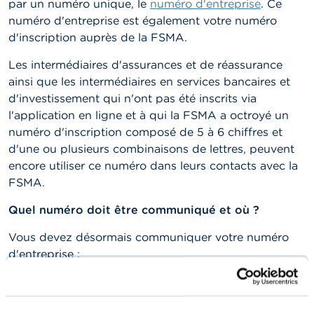
n
par un numéro unique, le
numéro d'entreprise
. Ce
n
numéro d'entreprise est également votre numéro
e
d'inscription auprès de la FSMA.
l
s
Les intermédiaires d'assurances et de réassurance
ainsi que les intermédiaires en services bancaires et
L
d'investissement qui n'ont pas été inscrits via
a
F
l'application en ligne et à qui la FSMA a octroyé un
S
numéro d'inscription composé de 5 à 6 chiffres et
M
d'une ou plusieurs combinaisons de lettres, peuvent
A
encore utiliser ce numéro dans leurs contacts avec la
FSMA.
A
c
t
Quel numéro doit être communiqué et où ?
u
a
Vous devez désormais communiquer votre numéro
l
d'entreprise :
i
t
sur votre papier à lettre;
é
s
sur vos autres documents relatifs à votre activité
e