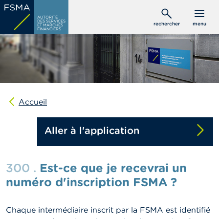
Aller
C
au
AUTORITÉ
o
DES SERVICES
rechercher
menu
ET MARCHÉS
contenu
n
FINANCIERS
s
principal
o
m
m
a
t
e
u
Accueil
r
s
Aller à l'application
P
r
o
300 .
Est-ce que je recevrai un
f
e
numéro d'inscription FSMA ?
s
s
i
Chaque intermédiaire inscrit par la FSMA est identifié
o