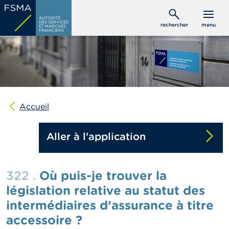
Aller
C
au
AUTORITÉ
o
DES SERVICES
rechercher
menu
ET MARCHÉS
contenu
n
FINANCIERS
s
principal
o
m
m
a
t
e
u
Accueil
r
s
Aller à l'application
P
r
o
322 .
Où puis-je trouver la
f
e
législation relative au statut des
s
intermédiaires d’assurance à titre
s
i
accessoire ?
o