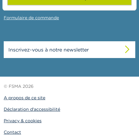
o
n
Contact
t
a
Formulaire de commande
c
t
R
e
Inscrivez-vous à notre newsletter
c
h
e
r
c
h
© FSMA 2026
e
A propos de ce site
Déclaration d'accessibilité
Privacy & cookies
Contact