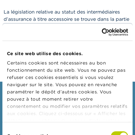
n
n
e
La législation relative au statut des intermédiaires
l
d’assurance à titre accessoire se trouve dans la partie
s
6, intitulée “L’intermédiation en assurances et la
distribution d’assurances”, de la loi du 4 avril 2014
L
relative aux assurances.
a
F
Les textes législatifs
sont consultables sur le site web
S
Ce site web utilise des cookies.
M
de la FSMA.
Certains cookies sont nécessaires au bon
A
fonctionnement du site web. Vous ne pouvez pas
refuser ces cookies essentiels si vous voulez
A
c
naviguer sur le site. Vous pouvez en revanche
t
paramétrer le dépôt d’autres cookies. Vous
Consommateurs
u
pouvez à tout moment retirer votre
a
Thèmes
l
consentement ou modifier vos paramètres relatifs
i
aux cookies. Cliquez ci-dessous sur « Afficher les
Mises en garde & sanctions
t
détails » pour obtenir davantage d'informations.
é
Plaintes
s
La politique en matière de cookies est
Sélection
e
Attention aux fraudes