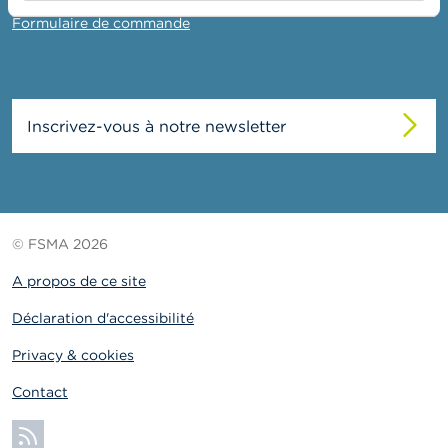
o
n
Formulaire de commande
t
a
c
t
Inscrivez-vous à notre newsletter
R
e
c
h
e
r
© FSMA 2026
c
h
A propos de ce site
e
Déclaration d'accessibilité
Privacy & cookies
Contact
S'abonner