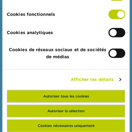
t
consentement
Pour vos questions d'argent : Wikifin
M
i
Cookies fonctionnels
s
Professionnels
e
s
Cookies analytiques
e
Groupes cibles
n
Thèmes
g
Cookies de réseaux sociaux et de sociétés
a
Guichet digital
r
de médias
d
Sanctions administratives
e
Collège de supervision des réviseurs d'entreprises (CSR)
Afficher les détails
E
m
FSMA
p
l
Autoriser tous les cookies
La FSMA
o
i
Actualités et Mises en garde
Autoriser la sélection
s
Liens
Cookies nécessaires uniquement
C
Contact