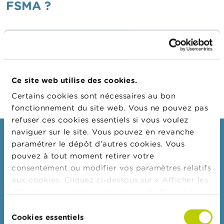
n
FSMA ?
n
e
l
Vous devez transmettre immédiatement à la FSMA
s
toutes les modifications de votre dossier d’inscription
via l'application en ligne. Dans certains cas, ces
L
modifications doivent être
a
approuvées au préalable
F
Ce site web utilise des cookies.
par la FSMA
.
S
Certains cookies sont nécessaires au bon
M
A
fonctionnement du site web. Vous ne pouvez pas
refuser ces cookies essentiels si vous voulez
A
naviguer sur le site. Vous pouvez en revanche
Consommateurs
c
paramétrer le dépôt d’autres cookies. Vous
t
pouvez à tout moment retirer votre
u
Thèmes
a
consentement ou modifier vos paramètres relatifs
Mises en garde & sanctions
l
aux cookies. Cliquez ci-dessous sur « Afficher les
i
Plaintes
détails » pour obtenir davantage d'informations.
t
é
La politique en matière de cookies est
Attention aux fraudes
Sélection
s
consultable dans son intégralité
ici
.
Cookies essentiels
du
e
Vérifiez votre fournisseur