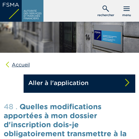
Aller
C
au
AUTORITÉ
o
DES SERVICES
rechercher
menu
ET MARCHÉS
contenu
n
FINANCIERS
s
principal
o
m
m
a
t
e
u
Accueil
r
s
Aller à l'application
P
r
o
48 .
Quelles modifications
f
e
apportées à mon dossier
s
d'inscription dois-je
s
i
obligatoirement transmettre à la
o