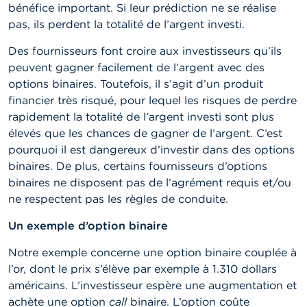
o
bénéfice important. Si leur prédiction ne se réalise
n
pas, ils perdent la totalité de l’argent investi.
t
a
c
Des fournisseurs font croire aux investisseurs qu’ils
t
peuvent gagner facilement de l’argent avec des
options binaires. Toutefois, il s’agit d’un produit
R
financier très risqué, pour lequel les risques de perdre
e
rapidement la totalité de l’argent investi sont plus
c
h
élevés que les chances de gagner de l’argent. C’est
e
pourquoi il est dangereux d’investir dans des options
r
binaires. De plus, certains fournisseurs d’options
c
h
binaires ne disposent pas de l’agrément requis et/ou
e
ne respectent pas les règles de conduite.
Un exemple d’option binaire
Notre exemple concerne une option binaire couplée à
l’or, dont le prix s’élève par exemple à 1.310 dollars
américains. L’investisseur espère une augmentation et
achète une option
call
binaire. L’option coûte