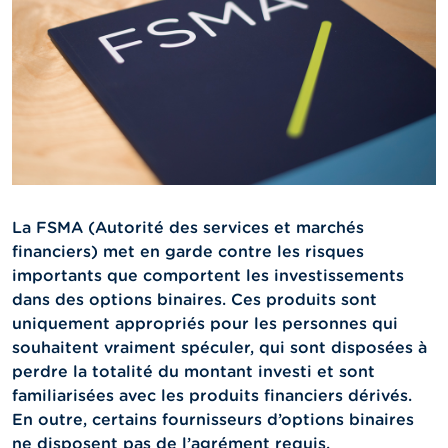
n
n
e
l
s
L
a
F
S
M
A
La FSMA (Autorité des services et marchés
financiers) met en garde contre les risques
A
importants que comportent les investissements
c
t
dans des options binaires. Ces produits sont
u
uniquement appropriés pour les personnes qui
a
souhaitent vraiment spéculer, qui sont disposées à
l
i
perdre la totalité du montant investi et sont
t
familiarisées avec les produits financiers dérivés.
é
En outre, certains fournisseurs d’options binaires
s
e
ne disposent pas de l’agrément requis.