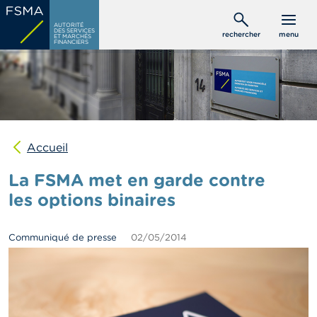
Aller
C
au
AUTORITÉ
o
DES SERVICES
rechercher
menu
ET MARCHÉS
contenu
n
FINANCIERS
s
principal
o
m
m
a
t
e
u
Accueil
r
s
La FSMA met en garde contre
les options binaires
P
r
o
Communiqué de presse
02/05/2014
f
e
s
s
i
o