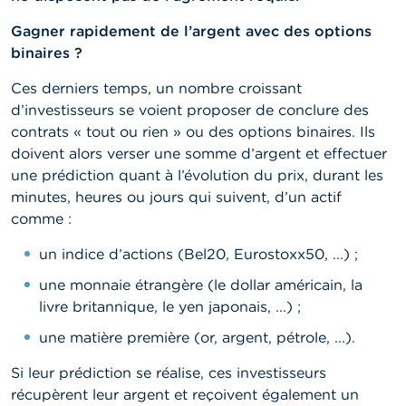
t
M
Gagner rapidement de l’argent avec des options
i
binaires ?
s
e
Ces derniers temps, un nombre croissant
s
e
d’investisseurs se voient proposer de conclure des
n
contrats « tout ou rien » ou des options binaires. Ils
g
doivent alors verser une somme d’argent et effectuer
a
r
une prédiction quant à l’évolution du prix, durant les
d
minutes, heures ou jours qui suivent, d’un actif
e
comme :
E
un indice d’actions (Bel20, Eurostoxx50, ...) ;
m
p
une monnaie étrangère (le dollar américain, la
l
livre britannique, le yen japonais, ...) ;
o
i
une matière première (or, argent, pétrole, ...).
s
Si leur prédiction se réalise, ces investisseurs
C
récupèrent leur argent et reçoivent également un