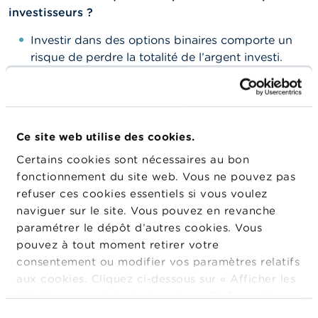
investisseurs ?
Investir dans des options binaires comporte un
risque de perdre la totalité de l’argent investi.
Les risques de pertes sont plus élevés que les
chances de gains : les bénéfices éventuels sont
généralement limités à 70 % du montant investi.
Par contre, la perte éventuelle atteint la totalité de
Ce site web utilise des cookies.
la somme investie.
Certains cookies sont nécessaires au bon
Certaines options ont une durée inférieure à une
fonctionnement du site web. Vous ne pouvez pas
minute. Plus la durée de l’option est courte, plus il
refuser ces cookies essentiels si vous voulez
est difficile de spécifier le bon moment d’entrée
naviguer sur le site. Vous pouvez en revanche
dans un marché déterminé et plus
paramétrer le dépôt d’autres cookies. Vous
l’investissement s’apparente à un pari hasardeux.
pouvez à tout moment retirer votre
consentement ou modifier vos paramètres relatifs
Les personnes qui achètent des options binaires
aux cookies. Cliquez ci-dessous sur « Afficher les
ne peuvent pas les revendre avant leur expiration.
détails » pour obtenir davantage d'informations.
Les options binaires ne sont donc pas liquides.
La politique en matière de cookies est
Sélection