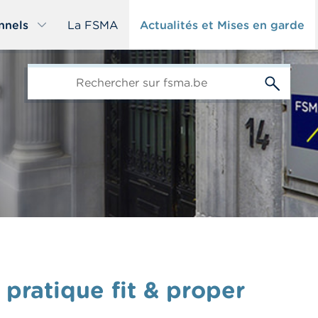
nnels
La FSMA
Actualités et Mises en garde
edit-
s
 pratique fit & proper