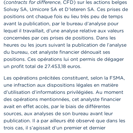
(
contracts for difference
, CFD) sur les actions belges
t
M
Solvay SA, Umicore SA et D’Ieteren SA. Ces prises de
i
positions ont chaque fois eu lieu très peu de temps
s
avant la publication, par le bureau d’analyse pour
e
s
lequel il travaillait, d’une analyse relative aux valeurs
e
concernées par ces prises de positions. Dans les
n
heures ou les jours suivant la publication de l’analyse
g
a
du bureau, cet analyste financier dénouait ses
r
positions. Ces opérations lui ont permis de dégager
d
un profit total de 27.453,18 euros.
e
Les opérations précitées constituent, selon la FSMA,
E
une infraction aux dispositions légales en matière
m
d’utilisation d’informations privilégiées. Au moment
p
l
des opérations mentionnées, cet analyste financier
o
avait en effet accès, par le biais de différentes
i
sources, aux analyses de son bureau avant leur
s
publication. Il a par ailleurs été observé que dans les
trois cas, il s’agissait d’un premier et dernier
C