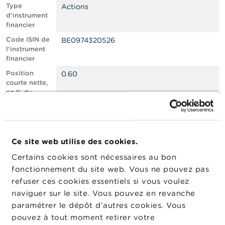
n
Type
Actions
n
d'instrument
e
financier
l
s
Code ISIN de
BE0974320526
l'instrument
financier
L
a
Position
0.60
F
courte nette,
S
en % du
M
capital social
A
émis
Nombre
1502569
A
équivalent
c
Ce site web utilise des cookies.
d’instruments
t
Certains cookies sont nécessaires au bon
u
Date de
08/02/2024
a
fonctionnement du site web. Vous ne pouvez pas
position
l
refuser ces cookies essentiels si vous voulez
Changement
i
15/02/2024
naviguer sur le site. Vous pouvez en revanche
de date de
t
é
publication
paramétrer le dépôt d’autres cookies. Vous
s
pouvez à tout moment retirer votre
e