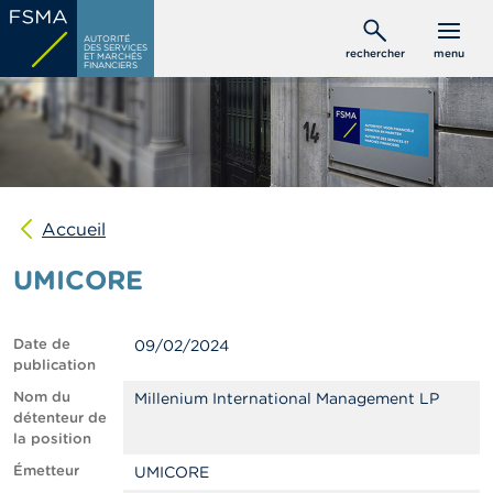
Aller
C
au
AUTORITÉ
o
DES SERVICES
rechercher
menu
ET MARCHÉS
contenu
n
FINANCIERS
s
principal
o
m
m
a
t
e
u
Accueil
r
s
UMICORE
P
r
Date de
09/02/2024
o
publication
f
e
Nom du
Millenium International Management LP
s
détenteur de
s
la position
i
Émetteur
UMICORE
o