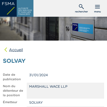
Aller
C
au
AUTORITÉ
o
DES SERVICES
rechercher
menu
ET MARCHÉS
contenu
n
FINANCIERS
s
principal
o
m
m
a
t
e
u
Accueil
r
s
SOLVAY
P
r
Date de
31/01/2024
o
publication
f
e
Nom du
MARSHALL WACE LLP
s
détenteur de
s
la position
i
Émetteur
SOLVAY
o