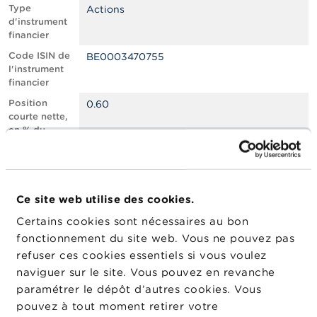
n
Type
Actions
n
d'instrument
e
financier
l
s
Code ISIN de
BE0003470755
l'instrument
financier
L
a
Position
0.60
F
courte nette,
S
en % du
M
capital social
A
émis
Nombre
637506
A
équivalent
c
Ce site web utilise des cookies.
d’instruments
t
Certains cookies sont nécessaires au bon
u
Date de
15/01/2024
a
fonctionnement du site web. Vous ne pouvez pas
position
l
refuser ces cookies essentiels si vous voulez
Changement
i
17/01/2024
naviguer sur le site. Vous pouvez en revanche
de date de
t
é
publication
paramétrer le dépôt d’autres cookies. Vous
s
pouvez à tout moment retirer votre
e