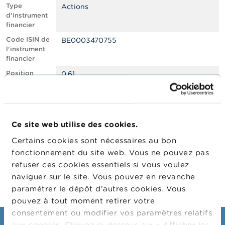
n
Type
Actions
n
d'instrument
e
financier
l
s
Code ISIN de
BE0003470755
l'instrument
financier
L
a
Position
0.61
F
courte nette,
S
en % du
M
capital social
A
émis
Ce site web utilise des cookies.
Date de
20/04/2022
A
position
c
Certains cookies sont nécessaires au bon
t
Changement
21/04/2022
fonctionnement du site web. Vous ne pouvez pas
u
de date de
refuser ces cookies essentiels si vous voulez
a
publication
l
naviguer sur le site. Vous pouvez en revanche
i
paramétrer le dépôt d’autres cookies. Vous
t
pouvez à tout moment retirer votre
é
s
consentement ou modifier vos paramètres relatifs
e
aux cookies. Cliquez ci-dessous sur « Afficher les