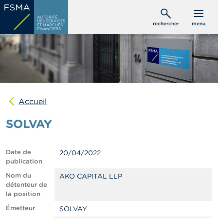
Aller
C
au
AUTORITÉ
o
DES SERVICES
rechercher
menu
ET MARCHÉS
contenu
n
FINANCIERS
s
principal
o
m
m
a
t
e
u
Accueil
r
s
SOLVAY
P
r
Date de
20/04/2022
o
publication
f
e
Nom du
AKO CAPITAL LLP
s
détenteur de
s
la position
i
Émetteur
SOLVAY
o