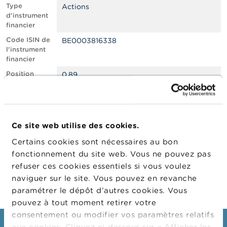
n
Type
Actions
n
d'instrument
e
financier
l
s
Code ISIN de
BE0003816338
l'instrument
financier
L
a
Position
0.89
F
courte nette,
S
en % du
M
capital social
A
émis
Ce site web utilise des cookies.
Date de
29/09/2021
A
position
c
Certains cookies sont nécessaires au bon
t
Changement
30/09/2021
fonctionnement du site web. Vous ne pouvez pas
u
de date de
refuser ces cookies essentiels si vous voulez
a
publication
l
naviguer sur le site. Vous pouvez en revanche
i
paramétrer le dépôt d’autres cookies. Vous
t
pouvez à tout moment retirer votre
é
s
consentement ou modifier vos paramètres relatifs
e
aux cookies. Cliquez ci-dessous sur « Afficher les