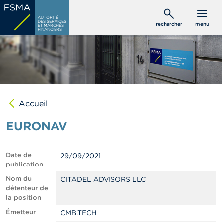
Aller
C
au
AUTORITÉ
o
DES SERVICES
rechercher
menu
ET MARCHÉS
contenu
n
FINANCIERS
s
principal
o
m
m
a
t
e
u
Accueil
r
s
EURONAV
P
r
Date de
29/09/2021
o
publication
f
e
Nom du
CITADEL ADVISORS LLC
s
détenteur de
s
la position
i
Émetteur
CMB.TECH
o