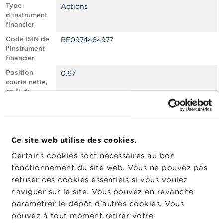
n
Type
Actions
n
d'instrument
e
financier
l
s
Code ISIN de
BE0974464977
l'instrument
financier
L
a
Position
0.67
F
courte nette,
S
en % du
M
capital social
A
émis
Nombre
699571
A
équivalent
c
Ce site web utilise des cookies.
d’instruments
t
Certains cookies sont nécessaires au bon
u
Date de
16/06/2025
a
fonctionnement du site web. Vous ne pouvez pas
position
l
refuser ces cookies essentiels si vous voulez
Changement
i
17/06/2025
naviguer sur le site. Vous pouvez en revanche
de date de
t
é
publication
paramétrer le dépôt d’autres cookies. Vous
s
pouvez à tout moment retirer votre
e