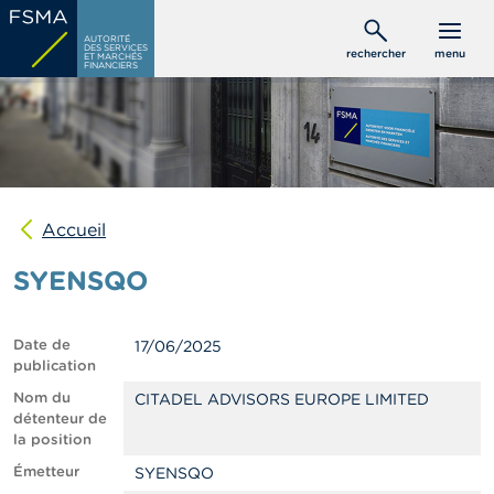
Aller
C
au
AUTORITÉ
o
DES SERVICES
rechercher
menu
ET MARCHÉS
contenu
n
FINANCIERS
s
principal
o
m
m
a
t
e
u
Accueil
r
s
SYENSQO
P
r
Date de
17/06/2025
o
publication
f
e
Nom du
CITADEL ADVISORS EUROPE LIMITED
s
détenteur de
s
la position
i
Émetteur
SYENSQO
o