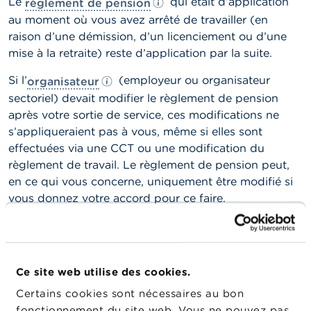
Le
n
qui était d’application
règlement de pension
n
au moment où vous avez arrêté de travailler (en
e
raison d’une démission, d’un licenciement ou d’une
l
s
mise à la retraite) reste d’application par la suite.
Si l’
(employeur ou
organisateur
organisateur
L
a
sectoriel) devait modifier le
règlement de pension
F
après votre sortie de service, ces modifications ne
S
s’appliqueraient pas à vous, même si elles sont
M
A
effectuées via une CCT ou une modification du
règlement de travail. Le
règlement de pension
peut,
A
en ce qui vous concerne, uniquement être modifié si
c
vous donnez votre accord pour ce faire.
t
u
a
l
i
t
Ce site web utilise des cookies.
é
s
Certains cookies sont nécessaires au bon
e
fonctionnement du site web. Vous ne pouvez pas