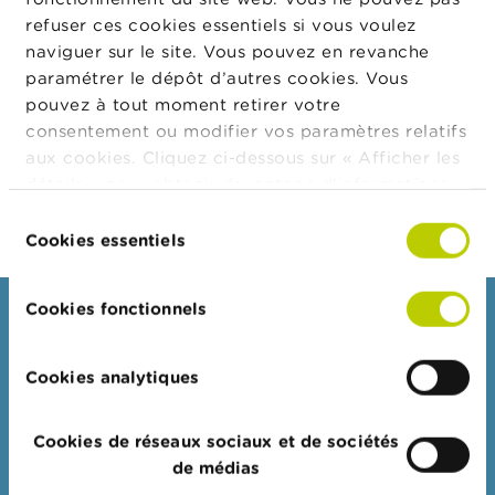
t
refuser ces cookies essentiels si vous voulez
M
i
naviguer sur le site. Vous pouvez en revanche
s
paramétrer le dépôt d’autres cookies. Vous
e
pouvez à tout moment retirer votre
s
e
consentement ou modifier vos paramètres relatifs
n
aux cookies. Cliquez ci-dessous sur « Afficher les
g
détails » pour obtenir davantage d'informations.
a
r
La politique en matière de cookies est
Sélection
d
consultable dans son intégralité
ici
.
Cookies essentiels
du
e
consentement
E
Cookies fonctionnels
Consommateurs
m
p
l
Thèmes
Cookies analytiques
o
Mises en garde & sanctions
i
s
Plaintes
Cookies de réseaux sociaux et de sociétés
de médias
Attention aux fraudes
C