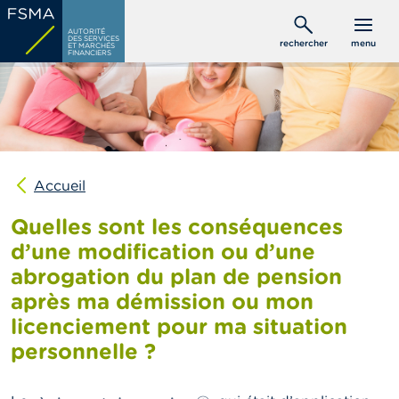
Aller
C
au
AUTORITÉ
o
DES SERVICES
rechercher
menu
ET MARCHÉS
contenu
n
FINANCIERS
s
principal
o
m
m
a
t
e
u
Accueil
r
s
Quelles sont les conséquences
d’une modification ou d’une
P
abrogation du plan de pension
r
o
après ma démission ou mon
f
e
licenciement pour ma situation
s
personnelle ?
s
i
o