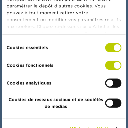
paramétrer le dépôt d’autres cookies. Vous
pouvez à tout moment retirer votre
consentement ou modifier vos paramètres relatifs
aux cookies. Cliquez ci-dessous sur « Afficher les
Plus d'actualités & mises en garde
détails » pour obtenir davantage d'informations.
La politique en matière de cookies est
Sélection
consultable dans son intégralité
ici
.
Cookies essentiels
du
consentement
Serment bancaire
Cookies fonctionnels
Cookies analytiques
Portail de données
Cookies de réseaux sociaux et de sociétés
Accès rapide à l’ensemble des listes, documents
de médias
et autres données