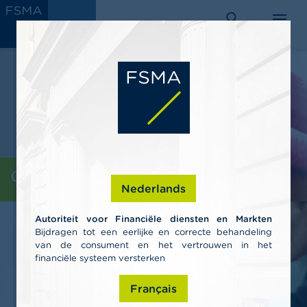
Aller
C
au
AUTORITÉ
o
DES SERVICES
rechercher
menu
ET MARCHÉS
contenu
n
FINANCIERS
s
principal
o
m
m
a
t
e
u
r
s
Consommateurs
Nederlands
P
r
Autoriteit voor Financiële diensten en Markten
o
Bijdragen tot een eerlijke en correcte behandeling
f
van de consument en het vertrouwen in het
e
s
financiële systeem versterken
s
i
Français
o