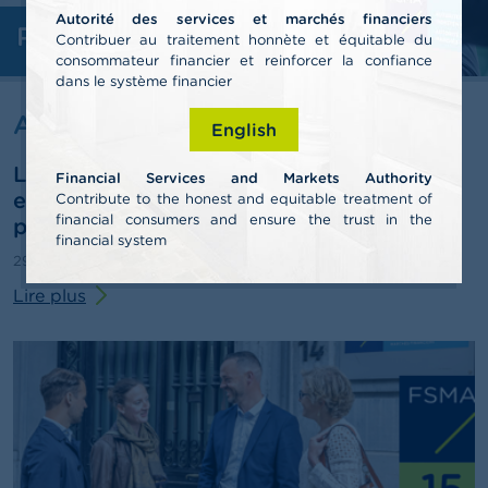
n
Autorité des services et marchés financiers
n
Professionnels
e
Contribuer au traitement honnète et équitable du
l
consommateur financier et reinforcer la confiance
s
dans le système financier
Actualités & Mises en garde
English
L
a
La FSMA publie son rapport annuel 2025
F
Financial Services and Markets Authority
S
et esquisse des pistes pour le troisième
Contribute to the honest and equitable treatment of
M
financial consumers and ensure the trust in the
pilier de pension
A
financial system
29/06/2026
Communiqué de presse
A
Lire plus
c
t
u
a
l
i
t
é
s
e