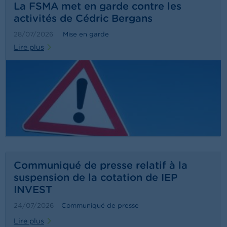
o
La FSMA met en garde contre les
n
activités de Cédric Bergans
t
a
28/07/2026
Mise en garde
c
t
Lire plus
R
e
c
h
e
r
c
h
e
Communiqué de presse relatif à la
suspension de la cotation de IEP
INVEST
24/07/2026
Communiqué de presse
Lire plus