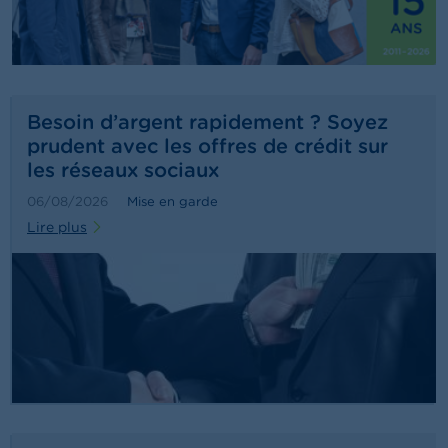
t
M
i
s
e
s
e
Besoin d’argent rapidement ? Soyez
n
prudent avec les offres de crédit sur
g
les réseaux sociaux
a
r
06/08/2026
Mise en garde
d
e
Lire plus
E
m
p
l
o
i
s
C