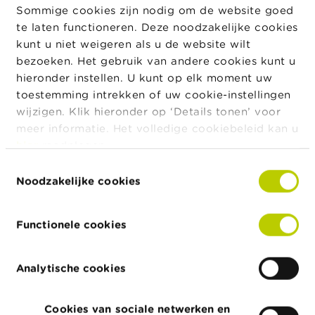
c
problemen te bevorderen hebben we er de voorkeur
Sommige cookies zijn nodig om de website goed
t
aan gegeven om geen rekening te houden met alle in
te laten functioneren. Deze noodzakelijke cookies
de wetgeving voorziene nuances en uitzonderingen.
kunt u niet weigeren als u de website wilt
Z
Dit kan tot gevolg hebben dat bepaalde antwoorden
o
bezoeken. Het gebruik van andere cookies kunt u
onvolledig zijn of niet aangepast zijn aan uw
e
hieronder instellen. U kunt op elk moment uw
k
bijzondere situatie.
toestemming intrekken of uw cookie-instellingen
wijzigen. Klik hieronder op ‘Details tonen’ voor
Wij raden u dan ook aan om u te wenden tot uw
meer informatie. Het volledige cookiebeleid kan u
syndicale organisatie of een advocaat voor bijkomend
hier
raadplegen.
juridisch advies en bijstand. Wij kunnen immers niet
garanderen dat iedereen het eens is met onze
Toestemmingsselectie
Noodzakelijke cookies
antwoorden: bij een betwisting tussen werknemers en
hun (ex-)werkgever over de uitvoering van de
pensioenverplichtingen van de werkgever, zijn enkel
Functionele cookies
de hoven en rechtbanken bevoegd om een beslissing
te nemen.
Analytische cookies
De vragen zijn ingedeeld in verschillende categorieën:
A. Vereffening van Apra Leven en contactgegevens
Cookies van sociale netwerken en