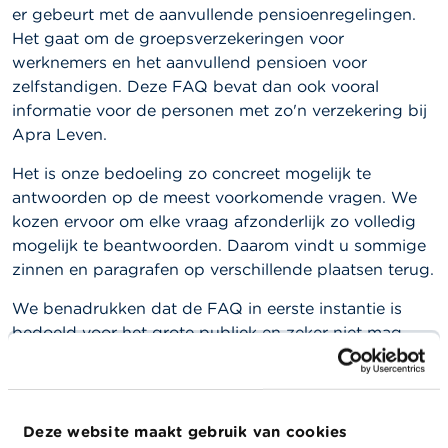
a
er gebeurt met de aanvullende pensioenregelingen.
r
Het gaat om de groepsverzekeringen voor
s
werknemers en het aanvullend pensioen voor
c
h
zelfstandigen. Deze FAQ bevat dan ook vooral
u
informatie voor de personen met zo'n verzekering bij
w
Apra Leven.
i
n
g
Het is onze bedoeling zo concreet mogelijk te
e
antwoorden op de meest voorkomende vragen. We
n
kozen ervoor om elke vraag afzonderlijk zo volledig
mogelijk te beantwoorden. Daarom vindt u sommige
J
zinnen en paragrafen op verschillende plaatsen terug.
o
b
We benadrukken dat de FAQ in eerste instantie is
s
bedoeld voor het grote publiek en zeker niet mag
gezien worden als een volledig technisch-juridisch
C
o
onderbouwde toelichting van de wetgeving op de
n
aanvullende pensioenen. Om de leesbaarheid en
t
toegankelijkheid van toch wel ingewikkelde
a
Deze website maakt gebruik van cookies