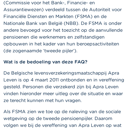
l
(Commissie voor het Bank-, Financie- en
e
Assurantiewezen) verdeeld tussen de Autoriteit voor
n
Financiële Diensten en Markten (FSMA) en de
Nationale Bank van België (NBB). De FSMA is onder
O
v
andere bevoegd voor het toezicht op de aanvullende
e
pensioenen die werknemers en zelfstandigen
r
opbouwen in het kader van hun beroepsactiviteiten
d
e
(de zogenaamde ‘tweede pijler‘).
F
S
Wat is de bedoeling van deze FAQ?
M
A
De Belgische levensverzekeringsmaatschappij Apra
Leven is op 4 maart 2011 ontbonden en in vereffening
N
gesteld. Personen die verzekerd zijn bij Apra Leven
i
vinden hieronder meer uitleg over de situatie en waar
e
u
ze terecht kunnen met hun vragen.
w
s
Als FSMA zien we toe op de naleving van de sociale
&
wetgeving op de tweede pensioenpijler. Daarom
W
volgen we bij de vereffening van Apra Leven op wat
a