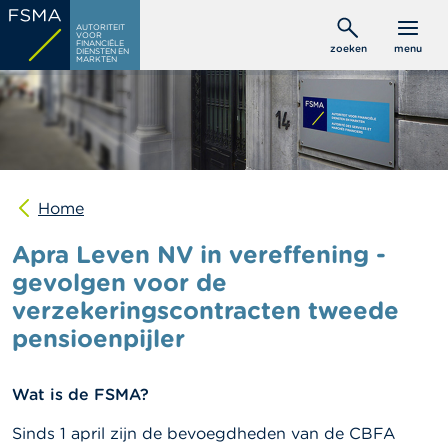
Overslaan
C
AUTORITEIT
en
VOOR
o
FINANCIËLE
zoeken
menu
DIENSTEN EN
naar
n
MARKTEN
s
de
u
inhoud
m
gaan
e
n
t
e
n
Home
Apra Leven NV in vereffening -
P
r
gevolgen voor de
o
verzekeringscontracten tweede
f
e
pensioenpijler
s
s
i
Wat is de FSMA?
o
n
e
Sinds 1 april zijn de bevoegdheden van de CBFA