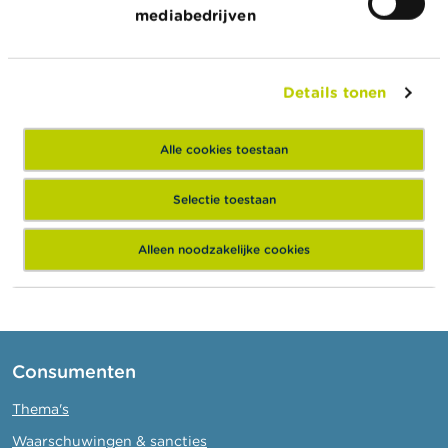
mediabedrijven
B. Achtergrondinformatie over de wetgeving op de
aanvullende pensioenen
C. FAQ bestemd voor aangeslotenen bij
Details tonen
groepsverzekeringen beheerd door Apra Leven
D. FAQ bestemd voor werkgevers die
Alle cookies toestaan
groepsverzekeringen voor hun personeel bij Apra
Leven hadden afgesloten
Selectie toestaan
Alleen noodzakelijke cookies
Consumenten
Thema's
Waarschuwingen & sancties