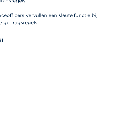
dragsregels
eofficers vervullen een sleutelfunctie bij
e gedragsregels
21