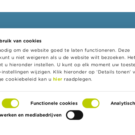
ssionelen
FSMA
bruik van cookies
oepen
Over de FSMA
nodig om de website goed te laten functioneren. Deze
s
Nieuws & Waarschuwingen
kunt u niet weigeren als u de website wilt bezoeken. He
l loket
Links
t u hieronder instellen. U kunt op elk moment uw toes
instellingen wijzigen. Klik hieronder op ‘Details tonen’
tratieve sancties
Contact
ige cookiebeleid kan u
hier
raadplegen.
 van toezicht op de
Bestelformulier
srevisoren (CTR)
Functionele cookies
Analytisc
twerken en mediabedrijven
egankelijkheidsverklaring
Privacy & cookies
Contact