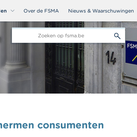
len
Over de FSMA
Nieuws & Waarschuwingen
edit-
s
chermen consumenten