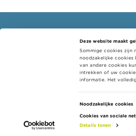
Consumenten
Profe
Deze website maakt ge
Thema's
Doelgr
Sommige cookies zijn 
Waarschuwingen & sancties
Thema'
noodzakelijke cookies 
Klachten
Digitaa
van andere cookies kun
intrekken of uw cookie-
Let op voor fraude
Adminis
informatie. Het volled
Check uw aanbieder
College
bedrijf
Voor uw vragen over geld: Wikifin
Toestemmingsselectie
Noodzakelijke cookies
Cookies van sociale ne
Details tonen
© FSMA 2026
Over deze website
To